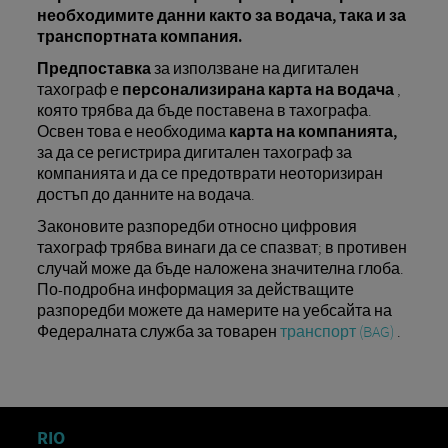
необходимите данни както за водача, така и за
транспортната компания.
Предпоставка
за използване на дигитален
тахограф е
персонализирана карта на водача
,
която трябва да бъде поставена в тахографа.
Освен това е необходима
карта на компанията,
за да се регистрира дигитален тахограф за
компанията и да се предотврати неоторизиран
достъп до данните на водача.
Законовите разпоредби относно цифровия
тахограф трябва винаги да се спазват; в противен
случай може да бъде наложена значителна глоба.
По-подробна информация за действащите
разпоредби можете да намерите на уебсайта на
Федералната служба за товарен
транспорт (BAG)
.
RIO