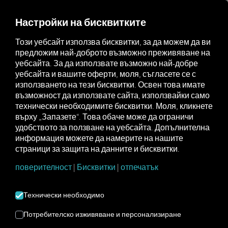
FOR CARRIERS
FOR SHIPPERS
FOR BUSINESS PART
Настройки на бисквитките
Този уебсайт използва бисквитки, за да можем да ви
предложим най-доброто възможно преживяване на
Glossar
Was ist ein Digitaler Tachograph?
уебсайта. За да използвате възможно най-добре
уебсайта и вашите оферти, моля, съгласете се с
ЦИФРОВ
използването на тези бисквитки. Освен това имате
възможност да използвате сайта, използвайки само
технически необходимите бисквитки. Моля, кликнете
ТАХОГРАФ
върху „Запазете“. Това обаче може да ограничи
удобството за ползване на уебсайта. Допълнителна
информация можете да намерите на нашите
Тахографът, известен още като устройство за
страници за защита на данните и бисквитки.
запис на данни от превозно средство, е система
поверителност
|
Бисквитки
|
отпечатък
за запис, по-специално
устройство за
измерване или контрол на различни данни
от превозното средство.
Прави се разлика
Технически необходимо
между аналогови и цифрови тахографи, като
цифровите тахографи са законово
Потребителско изживяване и персонализиране
задължителни за регистрации на нови