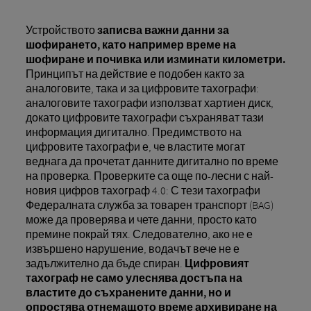
Устройството
записва важни данни за
шофирането, като например време на
шофиране и почивка или изминати километри.
Принципът на действие е подобен както за
аналоговите, така и за цифровите тахографи:
аналоговите тахографи използват хартиен диск,
докато цифровите тахографи съхраняват тази
информация дигитално. Предимството на
цифровите тахографи е, че властите могат
веднага да прочетат данните дигитално по време
на проверка. Проверките са още по-лесни с най-
новия цифров тахограф 4.0: С тези тахографи
Федералната служба за товарен транспорт (BAG)
може да проверява и чете данни, просто като
премине покрай тях. Следователно, ако не е
извършено нарушение, водачът вече не е
задължително да бъде спиран.
Цифровият
тахограф не само улеснява достъпа на
властите до съхранените данни, но и
опростява отнемащото време архивиране на