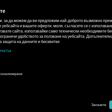
MAN DIGITALSERVICES
CONNECTORS
те
ки, за да можем да ви предложим най-доброто възможно преж
уебсайта и вашите оферти, моля, съгласете се с използване
звате сайта, използвайки само технически необходимите бис
а ограничи удобството за ползване на уебсайта. Допълните
 защита на данните и бисквитки.
ечатък
рсонализиране
Запазете