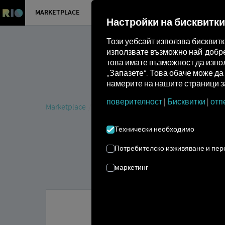
MARKETPLACE
ПРЕГЛЕД
Настройки на бисквитки
Този уебсайт използва бисквит
използвате възможно най-добре 
това имате възможност да изпол
„Запазете“. Това обаче може д
намерите на нашите страници за
поверителност
|
Бисквитки
|
отп
Marketplace
MAN DigitalServices
MAN eManager S
Технически необходимо
Потребителско изживяване и пе
маркетинг