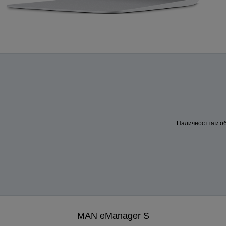
Наличността и об
MAN eManager S