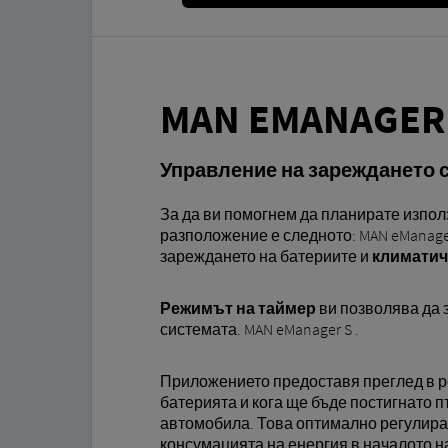
MAN EMANAGER
Управление на зареждането с
За да ви помогнем да планирате изпо
разположение е следното: MAN eManage
зареждането на батериите и
климатич
Режимът на таймер
ви позволява да 
системата. MAN eManager S .
Приложението предоставя преглед в р
батерията и кога ще бъде постигнато 
автомобила. Това оптимално регулира
консумацията на енергия в началото н