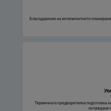
Благодарение на интелигентното планиране 
Ув
Термичната предварителна подготовка на
охлаждане н