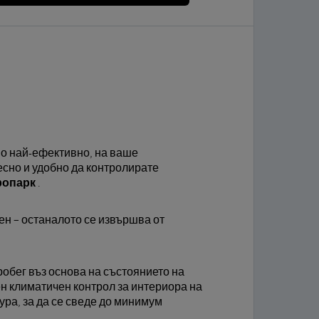
но най-ефективно, на ваше
есно и удобно да контролирате
ропарк
.
ен – останалото се извършва от
обег въз основа на състоянието на
н климатичен контрол за интериора на
ра, за да се сведе до минимум