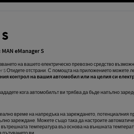
 S
 MAN eManager S
лзването на вашето електрическо превозно средство възмож
r S Отидете отстрани. С помощта на приложението можете л
ния контрол на вашия автомобил или на целия си елект
зададете кога автомобилът ви трябва да бъде напълно заред
еално време на напредъка на зареждането, потенциалния пр
пълно зареждане. Можете също така да настроите автоматиче
 вътрешната температура въз основа на външната температу
а пътуването ви.