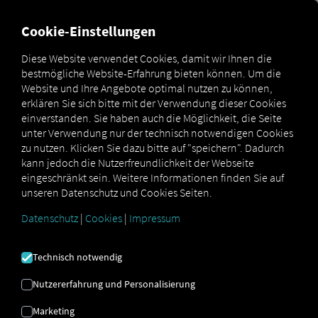
MARKETPLACE
ÜBERSICH
Cookie-Einstellungen
Diese Website verwendet Cookies, damit wir Ihnen die
bestmögliche Website-Erfahrung bieten können. Um die
Schritt-für-
Website und Ihre Angebote optimal nutzen zu können,
Schritt
erklären Sie sich bitte mit der Verwendung dieser Cookies
Fleetboard
Anleitung:
einverstanden. Sie haben auch die Möglichkeit, die Seite
Marketplace
Connectors
Connect
Fleetboard-
unter Verwendung nur der technisch notwendigen Cookies
Telematik mit
zu nutzen. Klicken Sie dazu bitte auf "speichern". Dadurch
RIO verbinden
kann jedoch die Nutzerfreundlichkeit der Webseite
eingeschränkt sein. Weitere Informationen finden Sie auf
unseren Datenschutz und Cookies Seiten.
Datenschutz
|
Cookies
|
Impressum
FLEETBOARD
ONBOARDING
Technisch notwendig
Nutzererfahrung und Personalisierung
Schritt-für-Schritt Anleitung um Ihre
Marketing