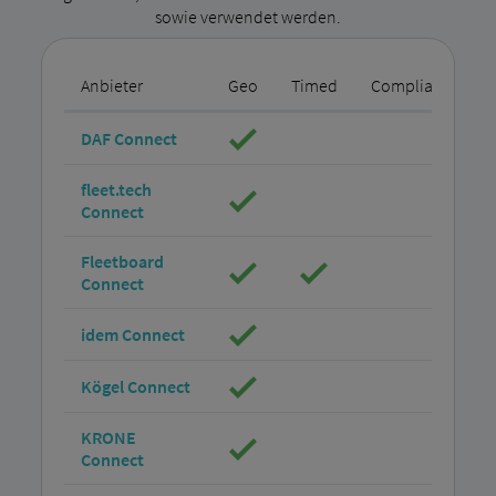
sowie verwendet werden.
Anbieter
Geo
Timed
Compliant
P
DAF Connect
fleet.tech
Connect
Fleetboard
Connect
idem Connect
Kögel Connect
KRONE
Connect