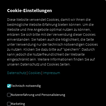
MARKETPLACE
ÜBERSICH
Cookie-Einstellungen
Diese Website verwendet Cookies, damit wir Ihnen die
bestmögliche Website-Erfahrung bieten können. Um die
ES SIND RICHTIG
Website und Ihre Angebote optimal nutzen zu können,
erklären Sie sich bitte mit der Verwendung dieser Cookies
VIELE ...
einverstanden. Sie haben auch die Möglichkeit, die Seite
unter Verwendung nur der technisch notwendigen Cookies
... und RIO verbindet sie alle!
zu nutzen. Klicken Sie dazu bitte auf "speichern". Dadurch
kann jedoch die Nutzerfreundlichkeit der Webseite
eingeschränkt sein. Weitere Informationen finden Sie auf
Als einziger am Markt bietet RIO
Lösungen
unseren Datenschutz und Cookies Seiten.
für Ihren kompletten Fuhrpark
an - alles
aus nur einer Hand. Das schaffen wir, indem
Datenschutz
|
Cookies
|
Impressum
wir zahlreiche Anbieter auf der
RIO
Plattform
vereinen. Scrollen Sie doch direkt
Technisch notwendig
weiter und entdecken Sie unsere Auswahl an
Schnittstellen zu externen Anbietern.
Nutzererfahrung und Personalisierung
Marketing