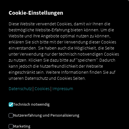
MARKETPLACE
ÜBERSICH
Cookie-Einstellungen
Diese Website verwendet Cookies, damit wir Ihnen die
bestmögliche Website-Erfahrung bieten können. Um die
Schritt-für-Schritt
Website und Ihre Angebote optimal nutzen zu können,
Koegel
Anleitung: Kögel
erklären Sie sich bitte mit der Verwendung dieser Cookies
Marketplace
Connectors
Connect
Trailer an RIO
einverstanden. Sie haben auch die Möglichkeit, die Seite
anbinden
unter Verwendung nur der technisch notwendigen Cookies
zu nutzen. Klicken Sie dazu bitte auf "speichern". Dadurch
kann jedoch die Nutzerfreundlichkeit der Webseite
eingeschränkt sein. Weitere Informationen finden Sie auf
KÖGEL
unseren Datenschutz und Cookies Seiten.
Datenschutz
|
Cookies
|
Impressum
ONBOARDING
Technisch notwendig
Schritt-für-Schritt Anleitung um Ihre
Nutzererfahrung und Personalisierung
Trailer mit RIO zu verbinden.
Marketing