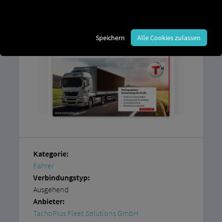
Account bei der
TachoPlus Fleet Solutions
GmbH
.
Speichern
Alle Cookies zulassen
Kategorie:
Fahrer
Verbindungstyp:
Ausgehend
Anbieter:
TachoPlus Fleet Solutions GmbH