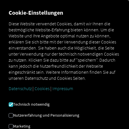
MARKETPLACE
ÜBERSICH
Cookie-Einstellungen
Diese Website verwendet Cookies, damit wir Ihnen die
bestmögliche Website-Erfahrung bieten können. Um die
Marketplace
Connectors
TachoPlus Connect
Website und Ihre Angebote optimal nutzen zu können,
erklären Sie sich bitte mit der Verwendung dieser Cookies
einverstanden. Sie haben auch die Möglichkeit, die Seite
unter Verwendung nur der technisch notwendigen Cookies
zu nutzen. Klicken Sie dazu bitte auf "speichern". Dadurch
TACHOPLUS CONNECT
kann jedoch die Nutzerfreundlichkeit der Webseite
eingeschränkt sein. Weitere Informationen finden Sie auf
unseren Datenschutz und Cookies Seiten.
Anbindung eines externen Anbieters
Datenschutz
|
Cookies
|
Impressum
Sie verwenden bereits ds Produkt
TachoPlus
von der
TachoPlus Fleet
Technisch notwendig
Solutions GmbH
? Dann können Sie diesen
Service mit
Daten aus unseren Services
Nutzererfahrung und Personalisierung
erweitern
. Alles, was Sie brauchen, ist ein
Marketing
Zugang zur
RIO Plattform
sowie ein