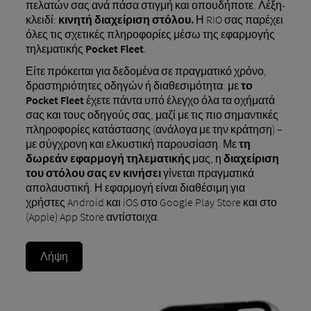
πελατών σας ανά πάσα στιγμή και οπουδήποτε. Λέξη-
κλειδί:
κινητή διαχείριση στόλου.
Η RIO σας παρέχει
όλες τις σχετικές πληροφορίες μέσω της εφαρμογής
τηλεματικής
Pocket Fleet
.
Είτε πρόκειται για δεδομένα σε πραγματικό χρόνο,
δραστηριότητες οδηγών ή διαθεσιμότητα: με
το
Pocket Fleet
έχετε πάντα υπό έλεγχο όλα τα οχήματά
σας και τους οδηγούς σας, μαζί με τις πιο σημαντικές
πληροφορίες κατάστασης (ανάλογα με την κράτηση) –
με σύγχρονη και ελκυστική παρουσίαση. Με
τη
δωρεάν εφαρμογή τηλεματικής
μας, η
διαχείριση
του στόλου σας εν κινήσει
γίνεται πραγματικά
απολαυστική. Η εφαρμογή είναι διαθέσιμη για
χρήστες Android και iOS στο Google Play Store και στο
(Apple) App Store αντίστοιχα.
Λήψη