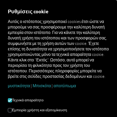
FOR CARRIERS
FOR SHIPPERS
FOR BUSINESS PART
Ρυθμίσεις cookie
Αυτός ο ιστότοπος χρησιμοποιεί cookies έτσι ώστε να
μπορούμε να σας προσφέρουμε την καλύτερη δυνατή
Apps
Pocket Fleet
εμπειρία στον ιστότοπο. Για να κάνετε την καλύτερη
δυνατή χρήση του ιστότοπου και των προσφορών σας,
συμφωνήστε με τη χρήση αυτών των cookie. Έχετε
επίσης τη δυνατότητα να χρησιμοποιήσετε τον ιστότοπο
χρησιμοποιώντας μόνο τα τεχνικά απαραίτητα cookie.
Κάντε κλικ στο "Εκτός". Ωστόσο, αυτό μπορεί να
περιορίσει τη φιλικότητα προς τον χρήστη του
ιστότοπου. Περισσότερες πληροφορίες μπορείτε να
βρείτε στις σελίδες προστασίας δεδομένων και cookie.
μυστικότητα
|
Μπισκότα
|
αποτύπωμα
Τεχνικά απαραίτητο
Εμπειρία χρήστη και εξατομίκευση