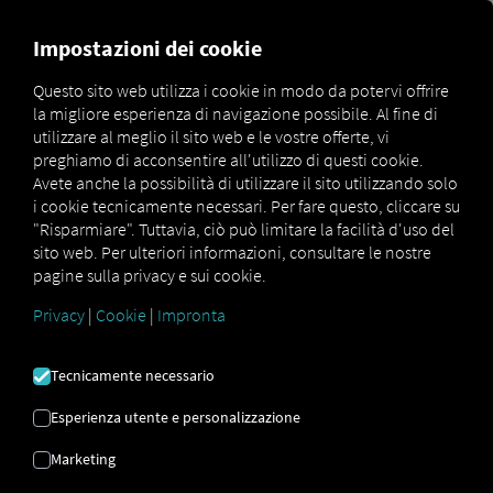
MARKETPLACE
PANORAMI
Impostazioni dei cookie
Questo sito web utilizza i cookie in modo da potervi offrire
la migliore esperienza di navigazione possibile. Al fine di
MAN
MAN
MAN
utilizzare al meglio il sito web e le vostre offerte, vi
Marketplace
DigitalServices
Now
TimeControl
preghiamo di acconsentire all'utilizzo di questi cookie.
Avete anche la possibilità di utilizzare il sito utilizzando solo
i cookie tecnicamente necessari. Per fare questo, cliccare su
"Risparmiare". Tuttavia, ciò può limitare la facilità d'uso del
sito web. Per ulteriori informazioni, consultare le nostre
Registrati e prenota ora
pagine sulla privacy e sui cookie.
Privacy
|
Cookie
|
Impronta
MAN
Tecnicamente necessario
TIMECONTROL
Esperienza utente e personalizzazione
Monitoraggio del tempo di guida
Marketing