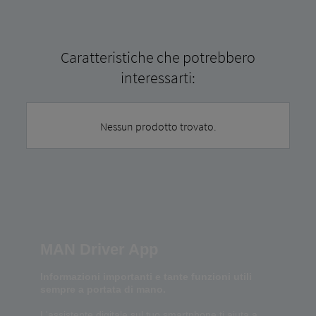
Caratteristiche che potrebbero
interessarti:
Nessun prodotto trovato.
MAN Driver App
Informazioni importanti e tante funzioni utili
sempre a portata di mano.
L'assistente digitale sul tuo smartphone ti aiuta a