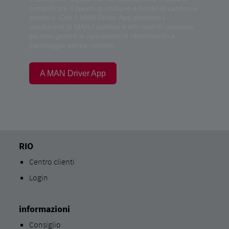
semplificare il lavoro quotidiano a bordo di camion e
autobus. Con l' MAN Driver App possono i
conducenti di MAN I camion e altri marchi possono
persino gestire le operazioni di rifornimento e
parcheggio senza contatto.
A MAN Driver App
RIO
Centro clienti
Login
informazioni
Consiglio