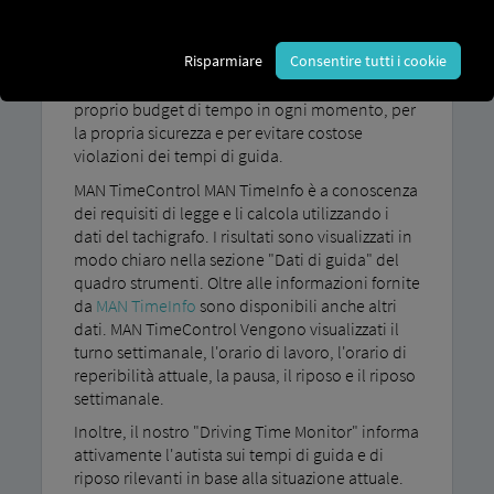
Tempi di guida giornalieri, periodi di riposo
settimanali, turni di guida e altro ancora: gli
Risparmiare
Consentire tutti i cookie
autisti non devono solo tenere a mente la
destinazione, ma devono anche conoscere il
proprio budget di tempo in ogni momento, per
la propria sicurezza e per evitare costose
violazioni dei tempi di guida.
MAN TimeControl MAN TimeInfo è a conoscenza
dei requisiti di legge e li calcola utilizzando i
dati del tachigrafo. I risultati sono visualizzati in
modo chiaro nella sezione "Dati di guida" del
quadro strumenti. Oltre alle informazioni fornite
da
MAN TimeInfo
sono disponibili anche altri
dati. MAN TimeControl Vengono visualizzati il ​​
turno settimanale, l'orario di lavoro, l'orario di
reperibilità attuale, la pausa, il riposo e il riposo
settimanale.
Inoltre, il nostro "Driving Time Monitor" informa
attivamente l'autista sui tempi di guida e di
riposo rilevanti in base alla situazione attuale.