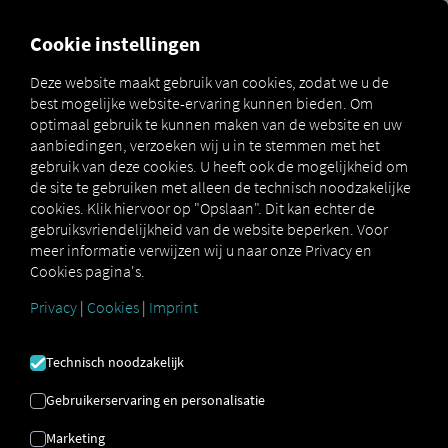
FOR CARRIERS
FOR SHIPPERS
FOR BUSINESS PART
Cookie instellingen
Deze website maakt gebruik van cookies, zodat we u de
best mogelijke website-ervaring kunnen bieden. Om
VEELGESTELDE
optimaal gebruik te kunnen maken van de website en uw
aanbiedingen, verzoeken wij u in te stemmen met het
VRAGEN
gebruik van deze cookies. U heeft ook de mogelijkheid om
de site te gebruiken met alleen de technisch noodzakelijke
cookies. Klik hiervoor op "Opslaan". Dit kan echter de
gebruiksvriendelijkheid van de website beperken. Voor
Alles wat u moet weten en overwegen met
meer informatie verwijzen wij u naar onze Privacy en
betrekking tot de overgang.
Cookies pagina's.
Privacy
|
Cookies
|
Imprint
Zal er sprake zijn van conformiteit met de
Technisch noodzakelijk
introductie van Compliant M Afgeschaft?
Nee, Compliant wordt niet stopgezet of beëindigd voor
Gebruikerservaring en personalisatie
bestaande boekingen. Het omboeken van het huidige
Compliant-productassortiment is echter vanaf 17
Marketing