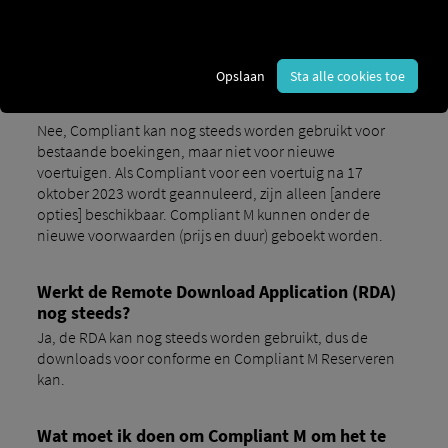
oktober 2023 niet meer mogelijk. Vanaf dat moment kunt
u: Marketplace Compliant M boek.
Opslaan
Sta alle cookies toe
Kan Compliant nog geboekt worden vanaf 17
oktober 2023?
Nee, Compliant kan nog steeds worden gebruikt voor
bestaande boekingen, maar niet voor nieuwe
voertuigen. Als Compliant voor een voertuig na 17
oktober 2023 wordt geannuleerd, zijn alleen [andere
opties] beschikbaar. Compliant M kunnen onder de
nieuwe voorwaarden (prijs en duur) geboekt worden.
Werkt de Remote Download Application (RDA)
nog steeds?
Ja, de RDA kan nog steeds worden gebruikt, dus de
downloads voor conforme en Compliant M Reserveren
kan.
Wat moet ik doen om Compliant M om het te