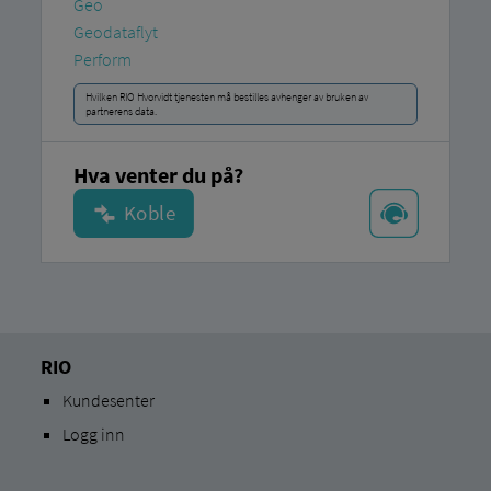
Geo
Geodataflyt
Perform
Hvilken RIO Hvorvidt tjenesten må bestilles avhenger av bruken av
partnerens data.
Hva venter du på?
RIO
Kundesenter
Logg inn