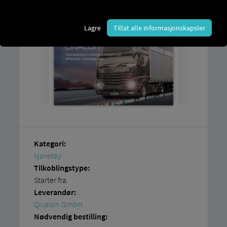
en konto hos
Qivalon GmbH
.
Lagre
Tillat alle informasjonskapsler
Kategori:
kjøretøy
Tilkoblingstype:
Starter fra
Leverandør:
Qivalon GmbH
Nødvendig bestilling: