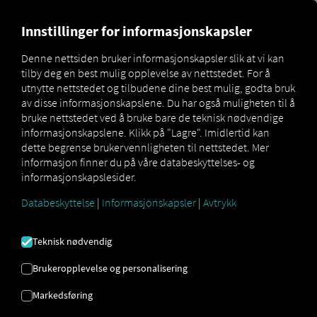
MARKETPLACE
OVERSIKT 
Innstillinger for informasjonskapsler
Denne nettsiden bruker informasjonskapsler slik at vi kan
tilby deg en best mulig opplevelse av nettstedet. For å
Marketplace
Connectors
Dieselinspektor Connect
utnytte nettstedet og tilbudene dine best mulig, godta bruk
av disse informasjonskapslene. Du har også muligheten til å
bruke nettstedet ved å bruke bare de teknisk nødvendige
informasjonskapslene. Klikk på "Lagre". Imidlertid kan
dette begrense brukervennligheten til nettstedet. Mer
DIESELINSPEKTOR
informasjon finner du på våre databeskyttelses- og
informasjonskapslesider.
KOBLE TIL
Databeskyttelse
|
Informasjonskapsler
|
Avtrykk
Integrering av en ekstern leverandør
Teknisk nødvendig
Bruker du allerede
Dieselinspektor
fra
Brukeropplevelse og personalisering
Qivalon GmbH
? Da kan du
utvide denne
tjenesten med data fra våre tjenester
. Alt
Markedsføring
du trenger er tilgang til
RIO plattformen
og