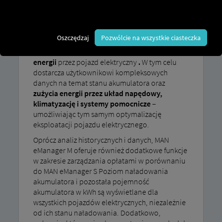
Oprócz opcji zarządzania ładowaniem MAN
eManager S oferuje MAN eManager M Aplikacja
oferuje możliwość
szczegółowej analizy
Oszczędzaj
Pozwólcie na wszystkie ciasteczka
procesów ładowania i rozładowywania z
uwzględnieniem stanu akumulatora i zużycia
energii
przez pojazd elektryczny
.
W tym celu
dostarcza użytkownikowi kompleksowych
danych na temat stanu akumulatora oraz
zużycia energii przez układ napędowy,
klimatyzację i systemy pomocnicze
–
umożliwiając tym samym optymalizację
eksploatacji pojazdu elektrycznego.
Oprócz analiz historycznych i danych, MAN
eManager M oferuje również dodatkowe funkcje
w zakresie zarządzania opłatami w porównaniu
do MAN eManager S Poziom naładowania
akumulatora i pozostała pojemność
akumulatora w kWh są wyświetlane dla
wszystkich pojazdów elektrycznych, niezależnie
od ich stanu naładowania. Dodatkowo,