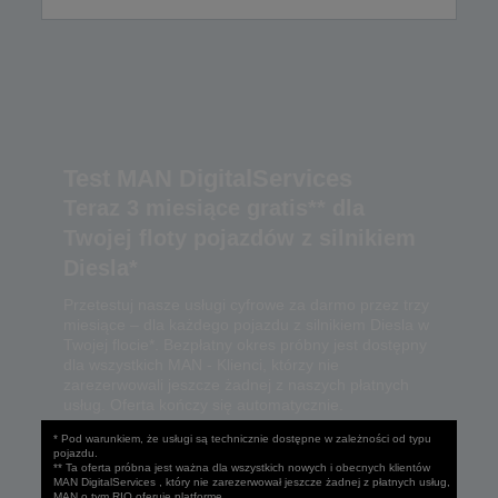
Test MAN DigitalServices
Teraz 3 miesiące gratis** dla
Twojej floty pojazdów z silnikiem
Diesla*
Przetestuj nasze usługi cyfrowe za darmo przez trzy
miesiące – dla każdego pojazdu z silnikiem Diesla w
Twojej flocie*. Bezpłatny okres próbny jest dostępny
dla wszystkich MAN - Klienci, którzy nie
zarezerwowali jeszcze żadnej z naszych płatnych
usług. Oferta kończy się automatycznie.
* Pod warunkiem, że usługi są technicznie dostępne w zależności od typu
pojazdu.
** Ta oferta próbna jest ważna dla wszystkich nowych i obecnych klientów
MAN DigitalServices , który nie zarezerwował jeszcze żadnej z płatnych usług,
MAN o tym RIO oferuje platformę.