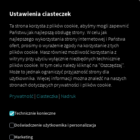
MARKETPLACE
PRZEGLĄD
Ustawienia ciasteczek
Ta strona korzysta z plików cookie, abyśmy mogli zapewnić
Państwu jak najlepszą obsługę strony. W celu jak
Marketplace
MAN eManager M
najlepszego wykorzystania strony internetowej i Państwa
ofert, prosimy o wyrażenie zgody na korzystanie z tych
plików cookie. Masz również możliwość korzystania z
witryny przy użyciu wyłącznie niezbędnych technicznie
plików cookie. W tym celu należy kliknąć na "Oszczędzaj".
Może to jednak ograniczyć przyjazność strony dla
użytkownika. Więcej informacji można znaleźć na naszych
stronach dotyczących prywatności i plików cookie.
MAN EMANAGER
Prywatność
|
Ciasteczka
|
Nadruk
M
Technicznie konieczne
Zoptymalizowane wykorzystanie
Doświadczenie użytkownika i personalizacja
baterii dzięki MAN eManager M
Marketing