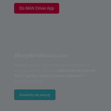
Do MAN Driver App
Skrzynki telematyczne
Prosta digitalizacja floty pojazdów: Urządzenia
telematyczne umożliwiają
efektywne zarządzanie
flotą
i
wydajne wykorzystanie pojazdów
w
ramach całej floty.
Dowiedz się więcej