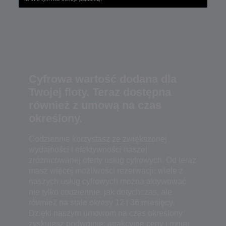
Cyfrowa wartość dodana dla
Twojej floty. Teraz dostępna
również z umową na czas
określony.
Codziennie korzystasz ze zwiększonej
wydajności i efektywności naszej
zróżnicowanej oferty usług cyfrowych. Od teraz
masz więcej możliwości rezerwacji: wiele z
naszych usług cyfrowych można aktywować
nie tylko codziennie, jak dotychczas, ale
również na stałe okresy 12 i 36 miesięcy.
Dzięki naszym umowom na czas określony
zyskujesz podwójnie: atrakcyjne ceny i mniej