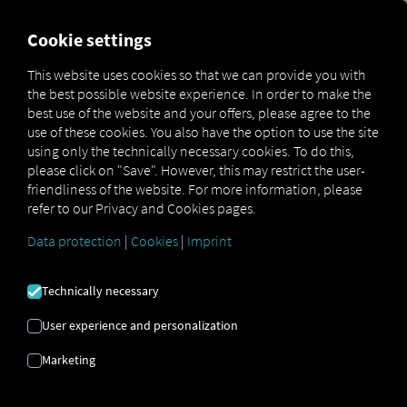
FOR CARRIERS
FOR SHIPPERS
FOR BUSINESS PART
Cookie settings
This website uses cookies so that we can provide you with
the best possible website experience. In order to make the
E-POSTDOMÄN |
best use of the website and your offers, please agree to the
use of these cookies. You also have the option to use the site
LEVERANTÖR |
using only the technically necessary cookies. To do this,
please click on "Save". However, this may restrict the user-
DIGITALISERING
friendliness of the website. For more information, please
refer to our Privacy and Cookies pages.
Data protection
|
Cookies
|
Imprint
Så här skapar du din egen e-postdomän
snabbt och enkelt.
Technically necessary
User experience and personalization
Marketing
Die eigene E-Mail-Domain – So erstellen Sie Ihre