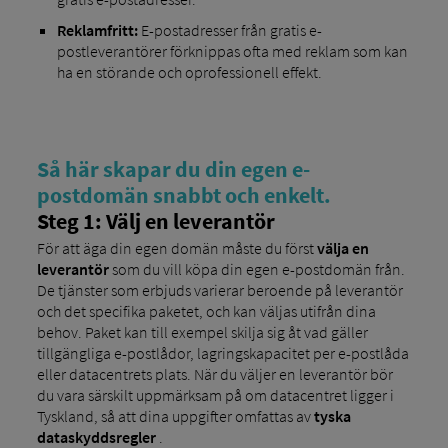
Reklamfritt:
E-postadresser från gratis e-
postleverantörer förknippas ofta med reklam som kan
ha en störande och oprofessionell effekt.
Så här skapar du din egen e-
postdomän snabbt och enkelt.
Steg 1: Välj en leverantör
För att äga din egen domän måste du först
välja en
leverantör
som du vill köpa din egen e-postdomän från.
De tjänster som erbjuds varierar beroende på leverantör
och det specifika paketet, och kan väljas utifrån dina
behov. Paket kan till exempel skilja sig åt vad gäller
tillgängliga e-postlådor, lagringskapacitet per e-postlåda
eller datacentrets plats. När du väljer en leverantör bör
du vara särskilt uppmärksam på om datacentret ligger i
Tyskland, så att dina uppgifter omfattas av
tyska
dataskyddsregler
.