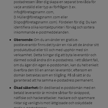
postadressen låter dig skapa en separat brevlåda för
varje anställd eller typ av förfrågan (t.ex.
Info@företagsnamn.com,
D.Müller@företagsnamn.com eller
Dispo@företagsnamn.com). Fördelen för dig: Du kan
identifiera olika kontaktpunkter i förväg och sortera
inkommande e-postmeddelanden.
Oberoende:
Om du använder en gratis e-
postleverantör finns det tyvärr en risk att de ändrar sitt
produktutbud eller till och med upphör med sin
verksamhet. Detta tvingar dig att byta leverantör och
därmed också ändra din e-postadress. I ett sådant fall,
om du äger din egen e-postdomän, kan du helt enkelt
överföra den till en annan leverantör, eftersom en
domän betraktas som en tillgång. På så sätt är du
garanterad att ha samma e-postadress permanent.
Ökad säkerhet:
En dedikerad e-postdomän med en
betald leverantör är mindre sårbar för skräppost,
nätfiske och hackerattacker. Hackare och spammare
riktar sig vanligtvis mot lättgissade och oskyddade
gratis e-postadresser.