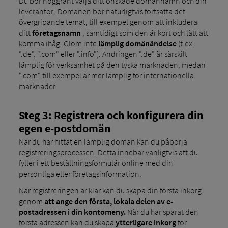
Du bör noggrant välja ditt önskade domännamn och din
leverantör: Domänen bör naturligtvis fortsätta det
övergripande temat, till exempel genom att inkludera
ditt
företagsnamn
, samtidigt som den är kort och lätt att
komma ihåg. Glöm inte
lämplig domänändelse
(t.ex.
".de", ".com" eller ".info"). Ändringen ".de" är särskilt
lämplig för verksamhet på den tyska marknaden, medan
".com" till exempel är mer lämplig för internationella
marknader.
Steg 3: Registrera och konfigurera din
egen e-postdomän
När du har hittat en lämplig domän kan du påbörja
registreringsprocessen. Detta innebär vanligtvis att du
fyller i ett beställningsformulär online med din
personliga eller företagsinformation.
När registreringen är klar kan du skapa din första inkorg
genom
att ange den första, lokala delen av e-
postadressen i din kontomeny.
När du har sparat den
första adressen kan du skapa
ytterligare inkorg
för