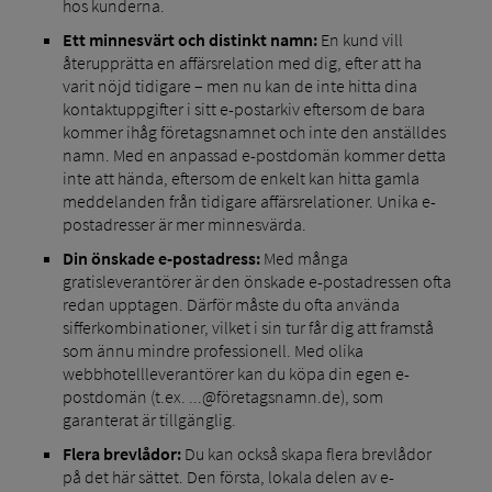
hos kunderna.
Ett minnesvärt och distinkt namn:
En kund vill
återupprätta en affärsrelation med dig, efter att ha
varit nöjd tidigare – men nu kan de inte hitta dina
kontaktuppgifter i sitt e-postarkiv eftersom de bara
kommer ihåg företagsnamnet och inte den anställdes
namn. Med en anpassad e-postdomän kommer detta
inte att hända, eftersom de enkelt kan hitta gamla
meddelanden från tidigare affärsrelationer. Unika e-
postadresser är mer minnesvärda.
Din önskade e-postadress:
Med många
gratisleverantörer är den önskade e-postadressen ofta
redan upptagen. Därför måste du ofta använda
sifferkombinationer, vilket i sin tur får dig att framstå
som ännu mindre professionell. Med olika
webbhotellleverantörer kan du köpa din egen e-
postdomän (t.ex. ...@företagsnamn.de), som
garanterat är tillgänglig.
Flera brevlådor:
Du kan också skapa flera brevlådor
på det här sättet. Den första, lokala delen av e-