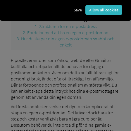
Blog
eigene E-Mail-Domain schnell und einfach
Save
Allow all cookies
Innehållsförteckning
1. Strukturen för en e-postadress
2. Fördelar med att ha en egen e-postdomän
3. Hur du skapar din egen e-postdomän snabbt och
enkelt
E-postleverantörer som Yahoo, web.de eller Gmail är
kraftfulla och erbjuder allt du behöver för daglig e-
postkommunikation. Även om detta är fullt tillräckligt för
personligt bruk, är det ofta otillräckligt i en affärsmiljö.
Där är förtroende och professionalism av största vikt. Du
kan enkelt skapa detta intryck hos dina e-postmottagare
genom att använda din egen domän.
Vid första anblicken verkar det dyrt och komplicerat att
skapa en egen e-postdomän. Det kräver dock bara tre
steg och kostar vanligtvis bara några euro per år.
Dessutom behöver du inte oroa dig för dina gamla e-
postmeddelanden och kontakter. Många leverantörer