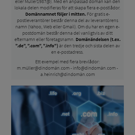
eller Müller1987@). Med en anpassad domän kan den
lokala delen modifieras för att skapa flera e-postlådor.
Domännamnet följer i mitten.
För gratis e-
postleverantörer består denna del av leverantörens
namn (Yahoo, Web eller Gmail). Om du har en egen e-
postdomän består denna del vanligtvis av ditt
efternamn eller företagsnamn.
Domänändelsen (t.ex.
".de", ".com", ".info")
är den tredje och sista delen av
en e-postadress.
Ett exempel med flera brevlådor:
m.müller@dindomän.com - info@dindomän.com -
a.heinrich@dindomän.com