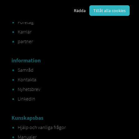
RIO
Rädda
Tillåt alla cookies
register
Företag
Karriär
partner
information
Samråd
Kontakta
Nyhetsbrev
LinkedIn
Kunskapsbas
Hjälp och vanliga frågor
Manualer