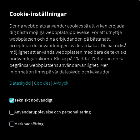
FOR CARRIERS
FOR SHIPPERS
FOR BUSINESS PART
Cookie-inställningar
Denna webbplats använder cookies så att vi kan erbjuda
dig bästa möjliga webbplatsupplevelse. För att utnyttja
KONTAKTFORMULÄR
webbplatsen och dina erbjudanden på bästa sätt,
accepterar du användningen av dessa kakor. Du har också
möjlighet att använda webbplatsen med bara de tekniskt
nödvändiga kakorna. Klicka på "Rädda". Detta kan dock
begränsa webbplatsens användarvänlighet. Mer
information finns på vår dataskydd och kakasidor.
Dataskydd
|
Cookies
|
Avtryck
Tekniskt nödvändigt
Användarupplevelse och personalisering
Marknadsföring