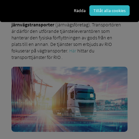
transportsätt, såsom
vägtransporter
Rädda
Tillåt alla cookies
(lastbilschaufförer eller speditörer),
sjötransporter
(rederier),
flygtransporter
(fraktflygbolag) eller
järnvägstransporter
(järnvägsföretag). Transportören
är därför den utförande tjänsteleverantören som
hanterar den fysiska förflyttningen av gods från en
plats till en annan. De tjänster som erbjuds av RIO
fokuserar på vägtransporter.
Här
hittar du
transporttjänster för RIO .