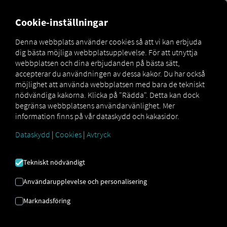
FOR CARRIERS
FOR SHIPPERS
FOR BUSINESS PART
Cookie-inställningar
Denna webbplats använder cookies så att vi kan erbjuda
dig bästa möjliga webbplatsupplevelse. För att utnyttja
Glossar
Carrier
webbplatsen och dina erbjudanden på bästa sätt,
accepterar du användningen av dessa kakor. Du har också
möjlighet att använda webbplatsen med bara de tekniskt
nödvändiga kakorna. Klicka på "Rädda". Detta kan dock
BÄRARE
begränsa webbplatsens användarvänlighet. Mer
information finns på vår dataskydd och kakasidor.
Dataskydd
|
Cookies
|
Avtryck
Godstransportörens roll inom
transportbranschen
Tekniskt nödvändigt
Användarupplevelse och personalisering
En
transportör,
även känd som
speditör
, är ett
företag eller en individ som transporterar varor för
Marknadsföring
transportörers räkning – med andra ord en
transporttjänstleverantör. Inom transport- och
logistiksektorn kan en
transportör
omfatta olika