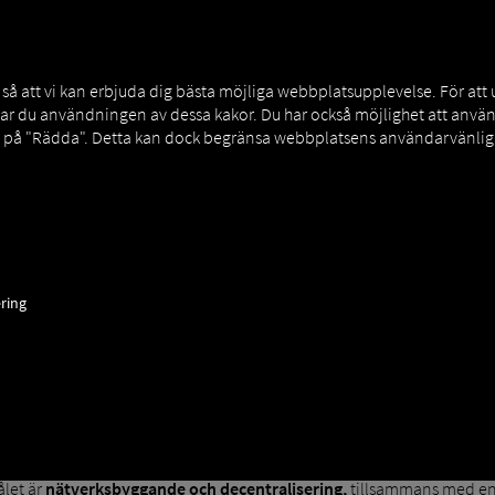
NERS
EXPERT KNOWLEDGE
DEMO
 att vi kan erbjuda dig bästa möjliga webbplatsupplevelse. För att
rar du användningen av dessa kakor. Du har också möjlighet att an
a på "Rädda". Detta kan dock begränsa webbplatsens användarvänligh
ring
ansformation inom alla områden. Den som vill ha en chans i konkurre
 och därmed en förutsättning för den fjärde industriella revolutionen
plade maskiner kommunicerar med varandra och koordinerar sig auton
ogistiska processer, både centralt och decentraliserat, över hela
let är
nätverksbyggande och decentralisering,
tillsammans med e