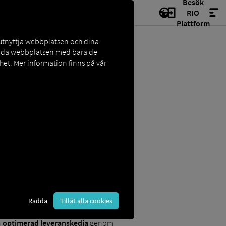
Besök
RIO
Plattform
 utnyttja webbplatsen och dina
vända webbplatsen med bara de
et. Mer information finns på vår
nsen idag måste anpassa sig.
 (även känd som Industri 4.0). Detta
Rädda
Tillåt alla cookies
omt. Logistik 4.0 fokuserar också på
 företaget och produktionen, samt
n
optimerad leveranskedja
genom