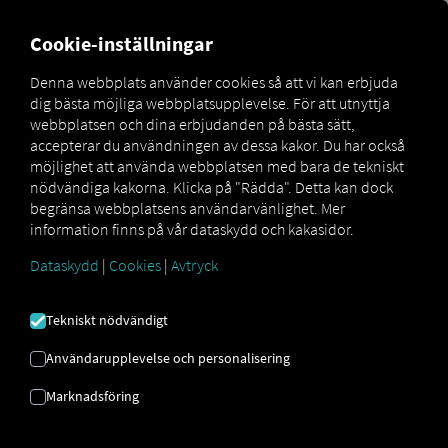
FOR CARRIERS
FOR SHIPPERS
FOR BUSINESS PART
Cookie-inställningar
Denna webbplats använder cookies så att vi kan erbjuda
dig bästa möjliga webbplatsupplevelse. För att utnyttja
Glossar
Was ist Telematik?
webbplatsen och dina erbjudanden på bästa sätt,
accepterar du användningen av dessa kakor. Du har också
TELEMATIK
möjlighet att använda webbplatsen med bara de tekniskt
nödvändiga kakorna. Klicka på "Rädda". Detta kan dock
begränsa webbplatsens användarvänlighet. Mer
information finns på vår dataskydd och kakasidor.
Termen telematik blir tydligare när man undersöker
dess ursprung: telematik är en kombination av orden
Dataskydd
|
Cookies
|
Avtryck
telekommunikation och datavetenskap. Telematik är
därför en teknik som kopplar samman två eller flera
Tekniskt nödvändigt
informationssystem. Denna förbindelse upprättas
genom telekommunikationssystem, vilket i slutändan
Användarupplevelse och personalisering
möjliggör databehandling.
Marknadsföring