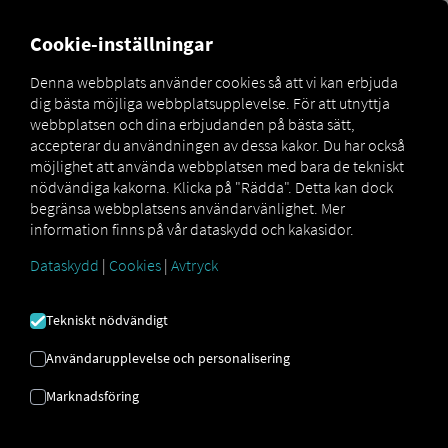
FOR CARRIERS
FOR SHIPPERS
FOR BUSINESS PART
Cookie-inställningar
Denna webbplats använder cookies så att vi kan erbjuda
dig bästa möjliga webbplatsupplevelse. För att utnyttja
ordlista
Vad är telematikdata?
webbplatsen och dina erbjudanden på bästa sätt,
accepterar du användningen av dessa kakor. Du har också
TELEMATIKDATA
möjlighet att använda webbplatsen med bara de tekniskt
nödvändiga kakorna. Klicka på "Rädda". Detta kan dock
begränsa webbplatsens användarvänlighet. Mer
information finns på vår dataskydd och kakasidor.
Telematikdata är data som samlas in med hjälp av
speciella telematikenheter eller till och med smartphone-
Dataskydd
|
Cookies
|
Avtryck
appar, överförs till ett motsvarande system och sedan
bearbetas där. Det kan vara vilken typ av information
Tekniskt nödvändigt
som helst:
Inom transport- och logistiksektorn
är detta
till exempel tillräckligt.
Användarupplevelse och personalisering
från positionen,
Marknadsföring
topphastigheten
eller fordonets underhålls- och skickdata,