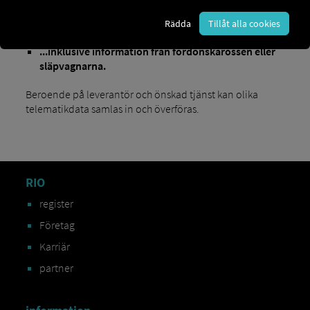
information om förarens aktuella återstående
Rädda
Tillåt alla cookies
körtid
...inklusive information från fordonskarossen eller
släpvagnarna.
Beroende på leverantör och önskad tjänst kan olika
telematikdata samlas in och överföras.
RIO
register
Företag
Karriär
partner