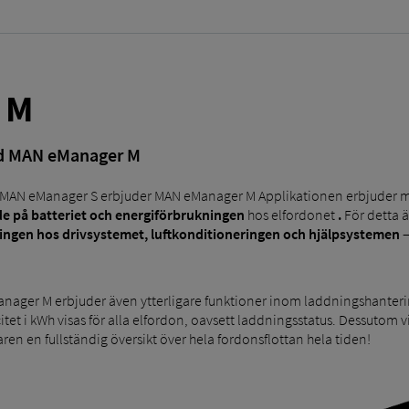
 M
ed MAN eManager M
r MAN eManager S erbjuder MAN eManager M Applikationen erbjuder m
de på batteriet och energiförbrukningen
hos elfordonet
.
För detta 
ingen hos drivsystemet, luftkonditioneringen och hjälpsystemen
–
Manager M erbjuder även ytterligare funktioner inom laddningshanter
t i kWh visas för alla elfordon, oavsett laddningsstatus. Dessutom vis
aren en fullständig översikt över hela fordonsflottan hela tiden!