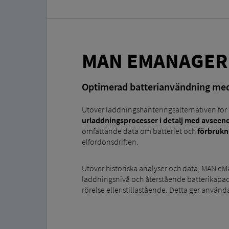
MAN EMANAGER
Optimerad batterianvändning m
Utöver laddningshanteringsalternativen fö
urladdningsprocesser i detalj med avseen
omfattande data om batteriet och
förbrukn
elfordonsdriften.
Utöver historiska analyser och data, MAN e
laddningsnivå och återstående batterikapacite
rörelse eller stillastående. Detta ger använd