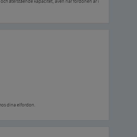
 och återstående kapacitet, även när fordonen är i
hos dina elfordon.