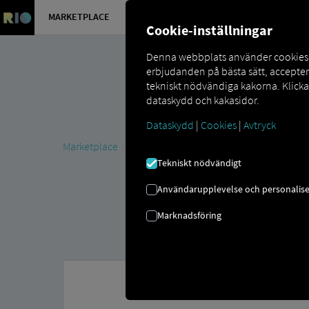
MARKETPLACE
ÖVERSIKT
Cookie-inställningar
Denna webbplats använder cookies så
erbjudanden på bästa sätt, accepte
tekniskt nödvändiga kakorna. Klick
dataskydd och kakasidor.
Dataskydd
|
Cookies
|
Avtryck
Marketplace
MAN DigitalServices
MAN eManager M
Tekniskt nödvändigt
Användarupplevelse och personalise
Marknadsföring