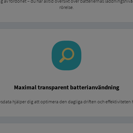
g av fordonet – du har alltid översikt över batteriernas laddningsnivå
rörelse.
Maximal transparent batterianvändning
data hjälper dig att optimera den dagliga driften och effektiviteten 