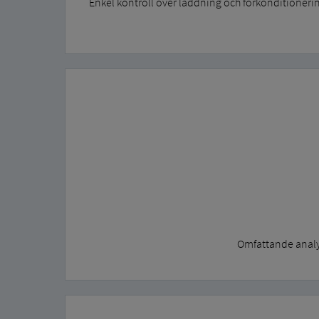
Enkel kontroll över laddning och förkonditionerin
Omfattande analys