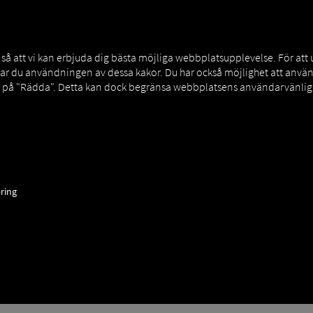
MAN DIGITALSERVICES
CONNECTORS
 att vi kan erbjuda dig bästa möjliga webbplatsupplevelse. För att
rar du användningen av dessa kakor. Du har också möjlighet att an
a på "Rädda". Detta kan dock begränsa webbplatsens användarvänligh
ring