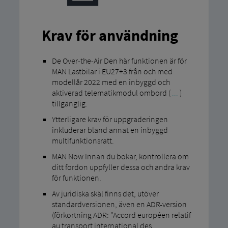
Krav för användning
De Over-the-Air Den här funktionen är för
MAN Lastbilar i EU27+3 från och med
modellår 2022 med en inbyggd och
aktiverad telematikmodul ombord (
...
)
tillgänglig.
Ytterligare krav för uppgraderingen
inkluderar bland annat en inbyggd
multifunktionsratt.
MAN Now Innan du bokar, kontrollera om
ditt fordon uppfyller dessa och andra krav
för funktionen.
Av juridiska skäl finns det, utöver
standardversionen, även en ADR-version
(förkortning ADR: "Accord européen relatif
au transport international des