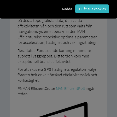
MAN EfficientCruise Den registrerar den
Rädda
Tillåt alla cookies
planerade rutten upp till tre kilometer i förväg –
inklusive lutningar och nedförsbackar. Baserat
på dessa topografiska data, den valda
effektivitetsnivån och den rutt som valts från
navigationssystemet beräknar den MAN
EfficientCruise respektive optimala parametrar
för acceleration, hastighet och växlingsstrategi.
Resultatet: Förutseende körning minimerar
avbrott i väggreppet. Ditt fordon körs med
exceptionell bränsleeffektivitet.
För att aktivera GPS-hastighetsregulatorn väljer
föraren helt enkelt önskad effektivitetsnivå och
körhastighet.
På MAN EfficientCruise
MAN EfficientRoll
ingår
redan.