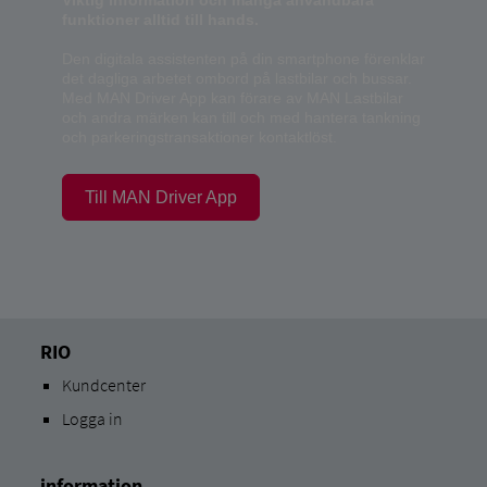
Viktig information och många användbara
funktioner alltid till hands.
Den digitala assistenten på din smartphone förenklar
det dagliga arbetet ombord på lastbilar och bussar.
Med MAN Driver App kan förare av MAN Lastbilar
och andra märken kan till och med hantera tankning
och parkeringstransaktioner kontaktlöst.
Till MAN Driver App
RIO
Kundcenter
Logga in
information