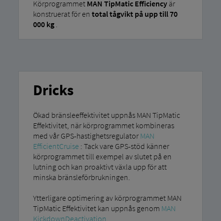
Körprogrammet
MAN TipMatic Efficiency
är
konstruerat för en
total tågvikt på upp till 70
000 kg
.
Dricks
Ökad bränsleeffektivitet uppnås MAN TipMatic
Effektivitet, när körprogrammet kombineras
med vår GPS-hastighetsregulator
MAN
EfficientCruise
: Tack vare GPS-stöd känner
körprogrammet till exempel av slutet på en
lutning och kan proaktivt växla upp för att
minska bränsleförbrukningen.
Ytterligare optimering av körprogrammet MAN
TipMatic Effektivitet kan uppnås genom
MAN
KickdownDeactivation
.