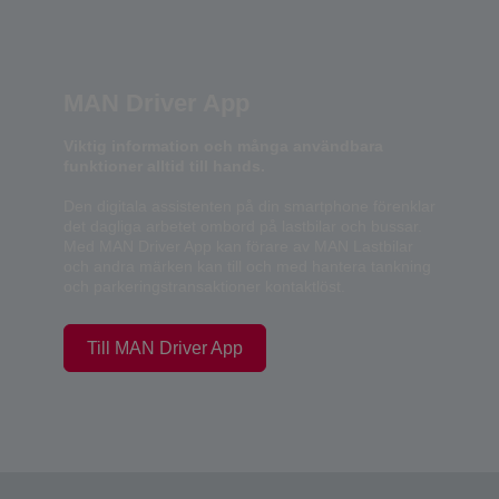
MAN Driver App
Viktig information och många användbara
funktioner alltid till hands.
Den digitala assistenten på din smartphone förenklar
det dagliga arbetet ombord på lastbilar och bussar.
Med MAN Driver App kan förare av MAN Lastbilar
och andra märken kan till och med hantera tankning
och parkeringstransaktioner kontaktlöst.
Till MAN Driver App