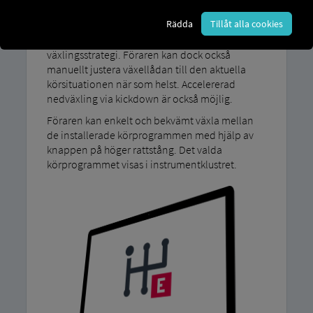
Med vårt körprogram MAN TipMatic Med
Rädda
Tillåt alla cookies
Efficiency-läget använder ditt fordon
automatiskt en bekväm och bränslesnål
växlingsstrategi. Föraren kan dock också
manuellt justera växellådan till den aktuella
körsituationen när som helst. Accelererad
nedväxling via kickdown är också möjlig.
Föraren kan enkelt och bekvämt växla mellan
de installerade körprogrammen med hjälp av
knappen på höger rattstång. Det valda
körprogrammet visas i instrumentklustret.