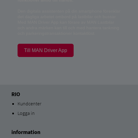
funktioner alltid till hands.
Den digitala assistenten på din smartphone förenklar
det dagliga arbetet ombord på lastbilar och bussar.
Med MAN Driver App kan förare av MAN Lastbilar
och andra märken kan till och med hantera tankning
och parkeringstransaktioner kontaktlöst.
Till MAN Driver App
RIO
Kundcenter
Logga in
information