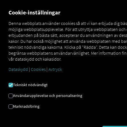
MARKETPLACE
ÖVERSIKT
Cookie-inställningar
Denna webbplats använder cookies så att vi kan erbjuda dig bäs
möjliga webbplatsupplevelse. För att utnyttja webbplatsen och
MAN
MAN
MAN
erbjudanden på bästa sätt, accepterar du användningen av des
Marketplace
DigitalServices
Now
KickdownDeactivation
kakor. Du har också möjlighet att använda webbplatsen med ba
tekniskt nödvändiga kakorna. Klicka på "Rädda". Detta kan dock
begränsa webbplatsens användarvänlighet. Mer information fin
vår dataskydd och kakasidor.
Dataskydd
|
Cookies
|
Avtryck
Registrera dig och boka nu
Tekniskt nödvändigt
MAN
Användarupplevelse och personalisering
KICKDOWNDEACTIVA
Marknadsföring
Avstängning av kickdown i
körprogrammet MAN TipMatic