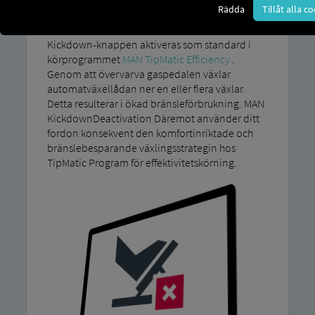
Rädda
Tillåt alla c
Effektivitet
Kickdown-knappen aktiveras som standard i
körprogrammet
MAN TipMatic Efficiency
.
Genom att övervarva gaspedalen växlar
automatväxellådan ner en eller flera växlar.
Detta resulterar i ökad bränsleförbrukning. MAN
KickdownDeactivation Däremot använder ditt
fordon konsekvent den komfortinriktade och
bränslebesparande växlingsstrategin hos
TipMatic Program för effektivitetskörning.