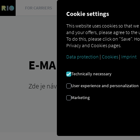
FOR CARRIERS
FOR SHIPPERS
FOR BUSINESS PART
Cookie settings
This website uses cookies so that we
and your offers, please agree to the 
To do this, please click on "Save". H
Privacy and Cookies pages.
Data protection
|
Cookies
|
Imprint
E-MAILOVÁ DOMÉNA 
Technically necessary
Zde je návod, jak si rychle a snadno vyt
User experience and personalization
Marketing