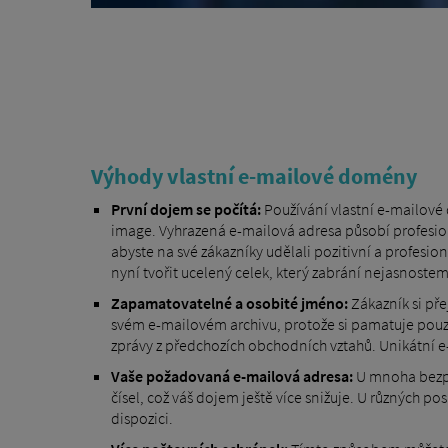
Výhody vlastní e-mailové domény
První dojem se počítá:
Používání vlastní e-mailové
image. Vyhrazená e-mailová adresa působí profesion
abyste na své zákazníky udělali pozitivní a profes
nyní tvořit ucelený celek, který zabrání nejasnostem
Zapamatovatelné a osobité jméno:
Zákazník si pře
svém e-mailovém archivu, protože si pamatuje pouz
zprávy z předchozích obchodních vztahů. Unikátní 
Vaše požadovaná e-mailová adresa:
U mnoha bezpl
čísel, což váš dojem ještě více snižuje. U různých 
dispozici.