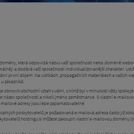
 domény, která odpovídá názvu vaší společnosti nebo doméně webovýc
álněji a dodává vaší společnosti individualizovanější charakter. Udr
ionální první dojem. Na vizitkách, propagačních materiálech a vašich
 u zákazníků.
je obnovit obchodní vztah s vámi, s nímž byl v minulosti vždy spokoje
e název společnosti a nikoli jméno zaměstnance. S vlastní e-mailov
e-mailové adresy jsou lépe zapamatovatelné.
atných poskytovatelů je požadovaná e-mailová adresa často již obsa
poskytovatelů hostingu si můžete zakoupit vlastní e-mailovou doménu 