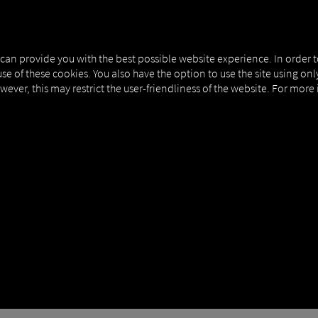
NERS
EXPERT KNOWLEDGE
DEMO
 can provide you with the best possible website experience. In order 
use of these cookies. You also have the option to use the site using on
owever, this may restrict the user-friendliness of the website. For more
| POSKYTOVATEL | DIGITA
vořit vlastní e-mailovou doménu.