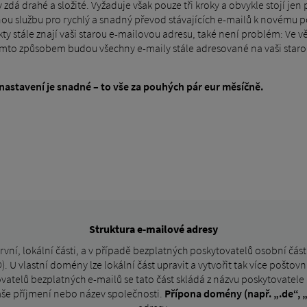
á drahé a složité. Vyžaduje však pouze tři kroky a obvykle stojí jen p
ou službu pro rychlý a snadný převod stávajících e-mailů k novému p
kty stále znají vaši starou e-mailovou adresu, také není problém: Ve 
ímto způsobem budou všechny e-maily stále adresované na vaši staro
nastavení je snadné – to vše za pouhých pár eur měsíčně.
Struktura e-mailové adresy
 první, lokální části, a v případě bezplatných poskytovatelů osobní čá
. U vlastní domény lze lokální část upravit a vytvořit tak více poštovn
vatelů bezplatných e-mailů se tato část skládá z názvu poskytovatele
še příjmení nebo název společnosti.
Přípona domény (např. „.de“, „