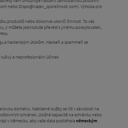
vé adresy vám umožňuje nastavit samostatnou poštovní
.com nebo Dispo@název_společnosti.com). Výhoda pro
ídku produktů nebo dokonce ukončí činnost. To vás
u, ji můžete jednoduše převést k jinému poskytovateli,
resu.
gu a hackerským útokům. Hackeři a spammeři se
rušivý a neprofesionální účinek.
ailovou doménu. Nabízené služby se liší v závislosti na
h poštovních schránek, úložné kapacitě na schránku nebo
chází v Německu, aby vaše data podléhala
německým