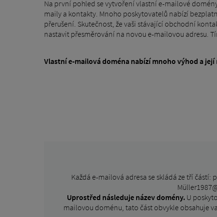
Na první pohled se vytvoření vlastní e-mailové domény zd
maily a kontakty. Mnoho poskytovatelů nabízí bezplatn
přerušení. Skutečnost, že vaši stávající obchodní konta
nastavit přesměrování na novou e-mailovou adresu. T
Vlastní e-mailová doména nabízí mnoho výhod a její 
Každá e-mailová adresa se skládá ze tří částí:
Müller1987@)
Uprostřed následuje název domény.
U poskyto
mailovou doménu, tato část obvykle obsahuje va