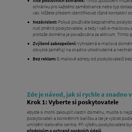
Více poštovních schránek:
Tímto způsobem můžete t
schránku pro každého zaměstnance nebo typ dotaz
vás: Můžete předem identifikovat různé kontaktní oso
Nezávislost:
Pokud používáte bezplatného poskytova
nutí změnit poskytovatele, a tedy i vaši e-mailovou
protože doména je považována za aktivum. Tímto z
Zvýšené zabezpečení:
Vyhrazená e-mailová doména 
obvykle zaměřují na snadno uhodnutelné a nechrán
Bez reklam:
E-mailové adresy od poskytovatelů bezp
Zde je návod, jak si rychle a snadno
Krok 1: Vyberte si poskytovatele
Abyste si mohli zakoupit vlastní doménu, musíte si nej
poskytovateli a konkrétním balíčku a lze je vybrat pod
umístění datového centra. Při výběru poskytovatele by
předpisům o ochraně osobních údajů
.