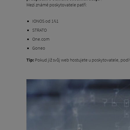
Mezi známé poskytovatele patří:
IONOS od 1&1
STRATO
One.com
Goneo
Tip:
Pokud již svůj web hostujete u poskytovatele, podí