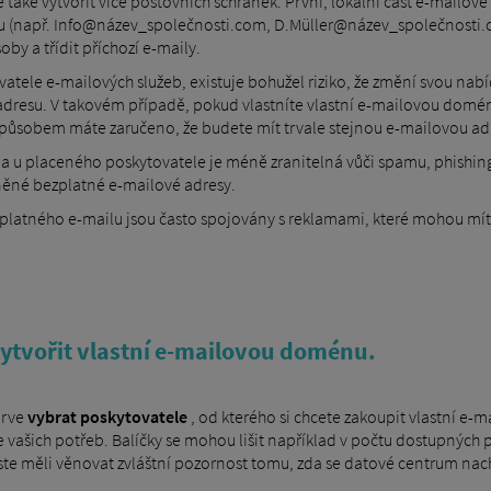
aké vytvořit více poštovních schránek. První, lokální část e-mailo
u (např. Info@název_společnosti.com, D.Müller@název_společnosti
by a třídit příchozí e-maily.
tele e-mailových služeb, existuje bohužel riziko, že změní svou nab
 adresu. V takovém případě, pokud vlastníte vlastní e-mailovou domén
působem máte zaručeno, že budete mít trvale stejnou e-mailovou ad
u placeného poskytovatele je méně zranitelná vůči spamu, phishin
ěné bezplatné e-mailové adresy.
latného e-mailu jsou často spojovány s reklamami, které mohou mít 
 vytvořit vlastní e-mailovou doménu.
prve
vybrat poskytovatele
, od kterého si chcete zakoupit vlastní e-m
le vašich potřeb. Balíčky se mohou lišit například v počtu dostupnýc
ste měli věnovat zvláštní pozornost tomu, zda se datové centrum na