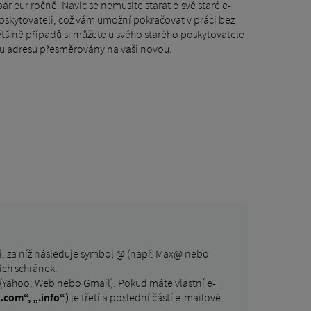
ár eur ročně. Navíc se nemusíte starat o své staré e-
oskytovateli, což vám umožní pokračovat v práci bez
většině případů si můžete u svého starého poskytovatele
u adresu přesměrovány na vaši novou.
sti, za níž následuje symbol @ (např. Max@ nebo
ích schránek.
 (Yahoo, Web nebo Gmail). Pokud máte vlastní e-
.com“, „.info“)
je třetí a poslední částí e-mailové