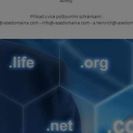
adresy.
Příklad s více poštovními schránkami:
@vasedomaina.com - info@vasedomaina.com - a.heinrich@vasedo