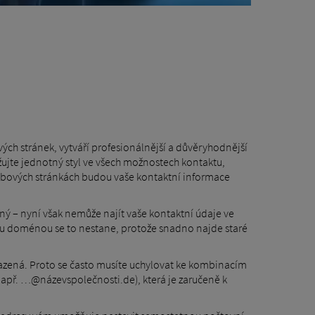
h stránek, vytváří profesionálnější a důvěryhodnější
žujte jednotný styl ve všech možnostech kontaktu,
 webových stránkách budou vaše kontaktní informace
ný – nyní však nemůže najít vaše kontaktní údaje ve
ou doménou se to nestane, protože snadno najde staré
zená. Proto se často musíte uchylovat ke kombinacím
(např. …@názevspolečnosti.de), která je zaručeně k