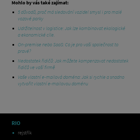
Mohlo by vás také zajímat:
5 důvodů, proč má sledování vozidel smysl i pro malé
vozové parky
Udržitelnost v logistice: Jak lze kombinovat ekologické
a ekonomické cíle.
On-premise nebo SaaS: Co je pro vaši společnost to
pravé?
Nedostatek řidičů: Jak můžete kompenzovat nedostatek
řidičů ve vaší firmě
Vaše vlastní e-mailová doména: Jak si rychle a snadno
vytvořit vlastní e-mailovou doménu
RIO
rejstřík