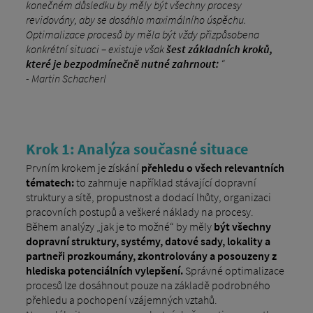
konečném důsledku by měly být všechny procesy
revidovány, aby se dosáhlo maximálního úspěchu.
Optimalizace procesů by měla být vždy přizpůsobena
konkrétní situaci – existuje však
šest základních kroků,
které je bezpodmínečně nutné zahrnout:
“
- Martin Schacherl
Krok 1: Analýza současné situace
Prvním krokem je získání
přehledu o všech relevantních
tématech:
to zahrnuje například stávající dopravní
struktury a sítě, propustnost a dodací lhůty, organizaci
pracovních postupů a veškeré náklady na procesy.
Během analýzy „jak je to možné“ by měly
být všechny
dopravní struktury, systémy, datové sady, lokality a
partneři prozkoumány, zkontrolovány a posouzeny z
hlediska potenciálních vylepšení.
Správné optimalizace
procesů lze dosáhnout pouze na základě podrobného
přehledu a pochopení vzájemných vztahů.