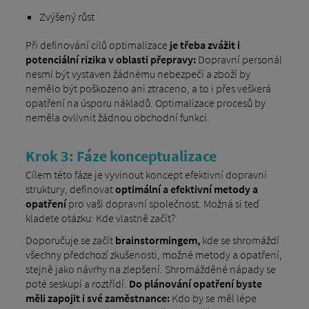
Zvýšený růst
Při definování cílů optimalizace
je třeba zvážit i
potenciální rizika v oblasti přepravy:
Dopravní personál
nesmí být vystaven žádnému nebezpečí a zboží by
nemělo být poškozeno ani ztraceno, a to i přes veškerá
opatření na úsporu nákladů. Optimalizace procesů by
neměla ovlivnit žádnou obchodní funkci.
Krok 3: Fáze konceptualizace
Cílem této fáze je vyvinout koncept efektivní dopravní
struktury, definovat
optimální a efektivní metody a
opatření
pro vaši dopravní společnost. Možná si teď
kladete otázku: Kde vlastně začít?
Doporučuje se začít
brainstormingem,
kde se shromáždí
všechny předchozí zkušenosti, možné metody a opatření,
stejně jako návrhy na zlepšení. Shromážděné nápady se
poté seskupí a roztřídí.
Do plánování opatření byste
měli zapojit i své zaměstnance:
Kdo by se měl lépe