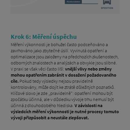
Krok 6: Měření úspěchu
Měření výkonnosti je bohužel často podceňováno a
zavrhováno jako zbytečné úsilí. Vyvinutá opatření a
optimalizace jsou založeny na předchozích zkušenostech,
odborných znalostech a analýzách a obvykle jsou slibné.
V praxi se však věci často liší:
vnější vlivy nebo změny
mohou opatřením zabránit v dosažení požadovaného
cíle.
Pokud tedy výsledky nejsou pravidelně
kontrolovány, může dojít ke ztrátě důležitých poznatků.
Klíčové slovo je zde „pravidelně“: opatření mohou být
zpočátku účinná, ale v důsledku vývoje trhu nemusí být
účinná z dlouhodobého hlediska.
V závislosti na
výsledcích měření výkonnosti je nutné procesy tomuto
vývoji přizpůsobit a neustále zlepšovat.