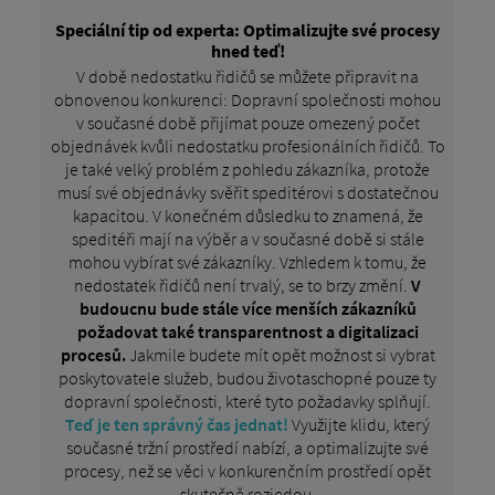
Speciální tip od experta: Optimalizujte své procesy
hned teď!
V době nedostatku řidičů se můžete připravit na
obnovenou konkurenci: Dopravní společnosti mohou
v současné době přijímat pouze omezený počet
objednávek kvůli nedostatku profesionálních řidičů. To
je také velký problém z pohledu zákazníka, protože
musí své objednávky svěřit speditérovi s dostatečnou
kapacitou. V konečném důsledku to znamená, že
speditéři mají na výběr a v současné době si stále
mohou vybírat své zákazníky. Vzhledem k tomu, že
nedostatek řidičů není trvalý, se to brzy změní.
V
budoucnu bude stále více menších zákazníků
požadovat také transparentnost a digitalizaci
procesů.
Jakmile budete mít opět možnost si vybrat
poskytovatele služeb, budou životaschopné pouze ty
dopravní společnosti, které tyto požadavky splňují.
Teď je ten správný čas jednat!
Využijte klidu, který
současné tržní prostředí nabízí, a optimalizujte své
procesy, než se věci v konkurenčním prostředí opět
skutečně rozjedou.