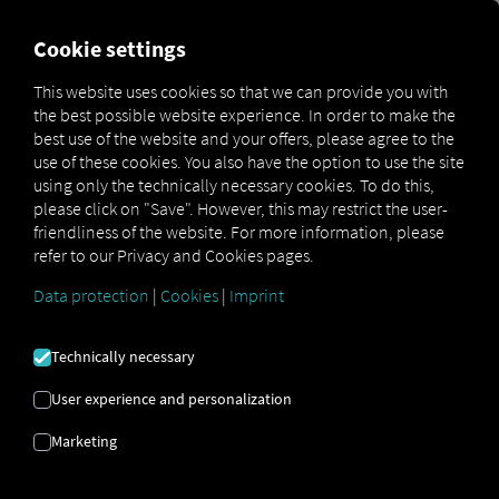
FOR CARRIERS
FOR SHIPPERS
FOR BUSINESS PART
Cookie settings
This website uses cookies so that we can provide you with
the best possible website experience. In order to make the
DOPRAVA |
best use of the website and your offers, please agree to the
use of these cookies. You also have the option to use the site
OPTIMALIZACE
using only the technically necessary cookies. To do this,
please click on "Save". However, this may restrict the user-
PROCESŮ |
friendliness of the website. For more information, please
refer to our Privacy and Cookies pages.
AUTOMATIZACE
Data protection
|
Cookies
|
Imprint
Technically necessary
Šestikrokový plán pro úspěšnou
optimalizaci procesů
User experience and personalization
Marketing