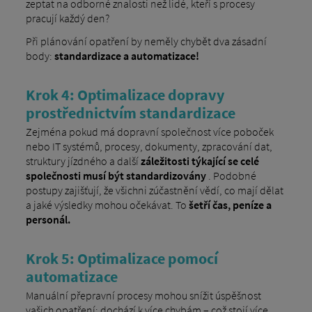
zeptat na odborné znalosti než lidé, kteří s procesy
pracují každý den?
Při plánování opatření by neměly chybět dva zásadní
body:
standardizace a automatizace!
Krok 4: Optimalizace dopravy
prostřednictvím standardizace
Zejména pokud má dopravní společnost více poboček
nebo IT systémů, procesy, dokumenty, zpracování dat,
struktury jízdného a další
záležitosti týkající se celé
společnosti musí být standardizovány
. Podobné
postupy zajišťují, že všichni zúčastnění vědí, co mají dělat
a jaké výsledky mohou očekávat. To
šetří čas, peníze a
personál.
Krok 5: Optimalizace pomocí
automatizace
Manuální přepravní procesy mohou snížit úspěšnost
vašich opatření: dochází k více chybám – což stojí více