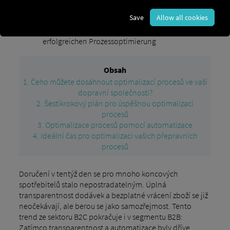
Save
Allow all cookies
Prozessoptimierung in Ihrem
Blog
Transportunternehmen: Der 6-Schritte-Plan zur
erfolgreichen Prozessoptimierung
Obsah
1. Čeho můžete dosáhnout optimalizací procesů ve vaší
dopravní společnosti?
2. Šestikrokový plán pro úspěšnou optimalizaci
procesů
3. Optimalizace procesů pomocí automatizace
4. Ideální čas pro optimalizaci vašich přepravních
procesů
Doručení v tentýž den se pro mnoho koncových
spotřebitelů stalo nepostradatelným. Úplná
transparentnost dodávek a bezplatné vrácení zboží se již
neočekávají, ale berou se jako samozřejmost. Tento
trend ze sektoru B2C pokračuje i v segmentu B2B:
Zatímco transparentnost a automatizace byly dříve