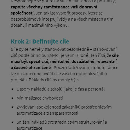
Nespoléhejte se pouze na vlastní zkušenosti a poznatky;
zapojte všechny zaměstnance vaší dopravní
společnosti.
Jen tak lze vytvořit procesy, které se
bezproblémově integrují vždy a na všech místech a tím
dosahují maximálního výkonu.
Krok 2: Definujte cíle
Cíle by se neměly stanovovat bezohledně – stanovování
cílů podle principu SMART je velmi slibné: Ten říká, že
cíle
musí být specifické, měřitelné, dosažitelné, relevantní
a časově ohraničené
. Pouze dodržováním tohoto rámce
lze na konci dne ověřit cíle vašeho optimalizačního
projektu. Příklady cílů by mohly být:
Úspory nákladů a zdrojů, jako je čas a personál
Minimalizace chybovosti
Zvyšování spokojenosti zákazníků prostřednictvím
automatizace a transparentnosti
Snížení nákladů prostřednictvím strukturování a
automatizace