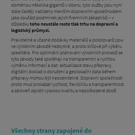
doménou několika gigantů v oboru, tyto služby jsou nyní
stále častěji nabízeny menším dopravním společnostem
jako součást podmínek jejich firemních zákazníků – v
důsledku
toho neustále roste tlak trhu na dopravní a
logistický průmysl.
Pravidelné a včasné dodávky materiálů a polotovarů jsou
ve výrobním závodě nezbytné, a proto klíčové při výběru
speditéra. Pro optimální plánování výrobních procesů se
tyto závody také spoléhají na transparentní a rychlou
výměnu informací a dat: aktualizace stavu přepravy,
digitální doklad o doručení a geolokační data během
přepravy mohou být neocenitelné. Dopravní společnosti
proto musí prokázat rychlost, flexibilitu a transparentnost
a zároveň zajistit vysokou kvalitu a nepoškozené zboží.
Všechny strany zapojené do