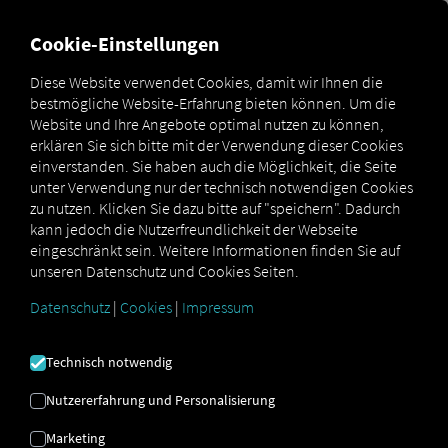
FÜR CARRIER
FÜR SHIPPER
FÜR BUSINESS PARTNER
Cookie-Einstellungen
Diese Website verwendet Cookies, damit wir Ihnen die
OPEN API SPECIFICATION
bestmögliche Website-Erfahrung bieten können. Um die
Website und Ihre Angebote optimal nutzen zu können,
erklären Sie sich bitte mit der Verwendung dieser Cookies
Driver Data
einverstanden. Sie haben auch die Möglichkeit, die Seite
unter Verwendung nur der technisch notwendigen Cookies
Driving- and Resting times Data
zu nutzen. Klicken Sie dazu bitte auf "speichern". Dadurch
Finished Vehicle Logistics Data
kann jedoch die Nutzerfreundlichkeit der Webseite
eingeschränkt sein. Weitere Informationen finden Sie auf
Maintenance Data
(deprecated)
unseren Datenschutz und Cookies Seiten.
MAN Data Package S Data
Datenschutz
|
Cookies
|
Impressum
MAN Data Package TiGR Data
Perform Data
Technisch notwendig
Tachograph- and Driver Card Data
Nutzererfahrung und Personalisierung
Telematics Data
Marketing
Order Communication Data