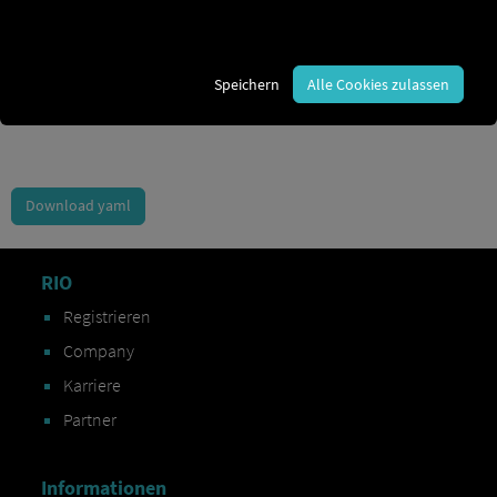
Order Exchange Data
Vehicle Data
Speichern
Alle Cookies zulassen
Vehicle Diagnostics Data
Download yaml
RIO
Registrieren
Company
Karriere
Partner
Informationen