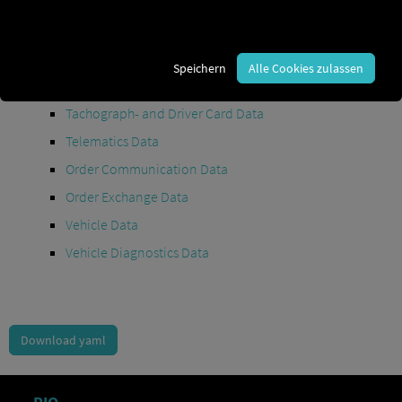
Maintenance Data
(deprecated)
MAN Data Package S Data
MAN Data Package TiGR Data
Speichern
Alle Cookies zulassen
Perform Data
Tachograph- and Driver Card Data
Telematics Data
Order Communication Data
Order Exchange Data
Vehicle Data
Vehicle Diagnostics Data
Download yaml