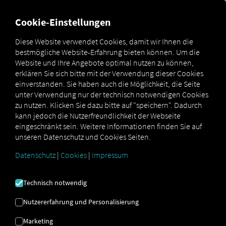
FÜR CARRIER
FÜR SHIPPER
FÜR BUSINESS PARTNER
Cookie-Einstellungen
Diese Website verwendet Cookies, damit wir Ihnen die
bestmögliche Website-Erfahrung bieten können. Um die
This API is deprecated and will only be
Website und Ihre Angebote optimal nutzen zu können,
available until October 1, 2026. Please
erklären Sie sich bitte mit der Verwendung dieser Cookies
einverstanden. Sie haben auch die Möglichkeit, die Seite
migrate to the new
Vehicle Diagnostics API.
unter Verwendung nur der technisch notwendigen Cookies
zu nutzen. Klicken Sie dazu bitte auf "speichern". Dadurch
kann jedoch die Nutzerfreundlichkeit der Webseite
eingeschränkt sein. Weitere Informationen finden Sie auf
unseren Datenschutz und Cookies Seiten.
OPEN API SPECIFICATION
Datenschutz
|
Cookies
|
Impressum
Driver Data
Technisch notwendig
Driving- and Resting times Data
Nutzererfahrung und Personalisierung
Finished Vehicle Logistics Data
Marketing