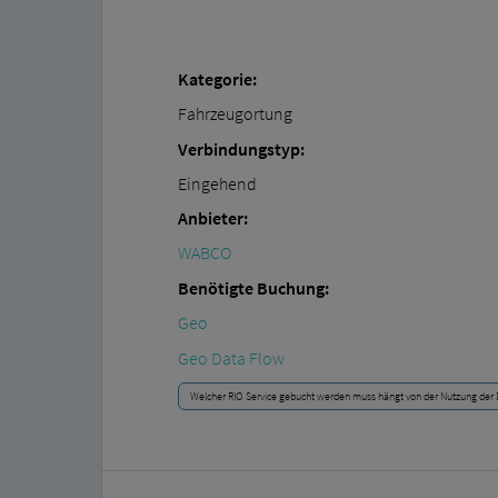
Kategorie:
Fahrzeugortung
Verbindungstyp:
Eingehend
Anbieter:
WABCO
Benötigte Buchung:
Geo
Geo Data Flow
Welcher RIO Service gebucht werden muss hängt von der Nutzung der D