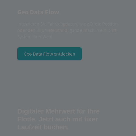
Geo Data Flow
Integrieren Sie Fahrzeugdaten, wie z.B. die Postion
oder den Kilometerstand, ganz einfach in ein Dritt-
System Ihrer Wahl.
Geo Data Flow entdecken
Digitaler Mehrwert für Ihre
Flotte. Jetzt auch mit fixer
Laufzeit buchen.