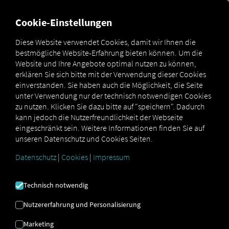
MARKETPLACE
ÜBERSICH
Cookie-Einstellungen
Diese Website verwendet Cookies, damit wir Ihnen die
bestmögliche Website-Erfahrung bieten können. Um die
Marketplace
Geo
Website und Ihre Angebote optimal nutzen zu können,
erklären Sie sich bitte mit der Verwendung dieser Cookies
einverstanden. Sie haben auch die Möglichkeit, die Seite
unter Verwendung nur der technisch notwendigen Cookies
zu nutzen. Klicken Sie dazu bitte auf "speichern". Dadurch
kann jedoch die Nutzerfreundlichkeit der Webseite
eingeschränkt sein. Weitere Informationen finden Sie auf
unseren Datenschutz und Cookies Seiten.
GEO
Datenschutz
|
Cookies
|
Impressum
Der digitale Kompass für Ihre Flotte
Technisch notwendig
Optimieren Sie Ihre Einsätze mit datenbasierter
Nutzererfahrung und Personalisierung
Fahrerschulung und smarter Routenwahl. Die
25-monatige Fahrthistorie zeigt Potenziale auf,
Marketing