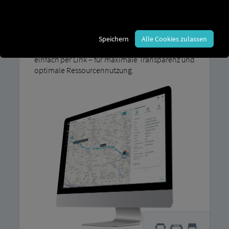
Routen lassen sich direkt vergleichen und
verbessern. Dank integrierter Routenplanung
und Live-Positionen berechnen Sie zuverlässig,
ob sich ein Auftrag lohnt. Mit dem neuen
Speichern
Alle Cookies zulassen
Position Sharing teilen Sie Fahrzeugstandorte
einfach per Link – für maximale Transparenz und
optimale Ressourcennutzung.