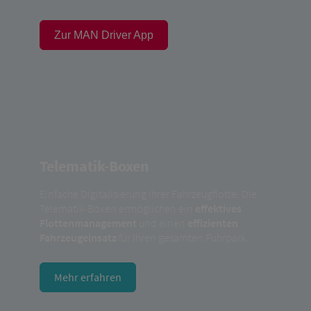
Zur MAN Driver App
Telematik-Boxen
Einfache Digitalisierung Ihrer Fahrzeugflotte: Die
Telematik-Boxen ermöglichen ein
effektives
Flottenmanagement
und einen
effizienten
Fahrzeugeinsatz
für Ihren gesamten Fuhrpark.
Mehr erfahren