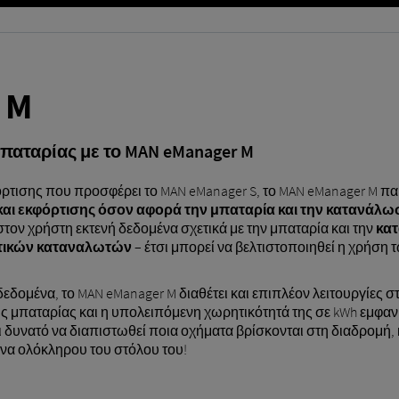
 M
παταρίας με το MAN eManager M
όρτισης που προσφέρει το MAN eManager S, το MAN eManager M π
και εκφόρτισης όσον αφορά την μπαταρία και την κατανάλω
στον χρήστη εκτενή δεδομένα σχετικά με την μπαταρία και την
κατ
ητικών καταναλωτών
– έτσι μπορεί να βελτιστοποιηθεί η χρήση
 δεδομένα, το MAN eManager M διαθέτει και επιπλέον λειτουργίες σ
ς μπαταρίας και η υπολειπόμενη χωρητικότητά της σε kWh εμφανίζ
ι δυνατό να διαπιστωθεί ποια οχήματα βρίσκονται στη διαδρομή, κ
όνα ολόκληρου του στόλου του!