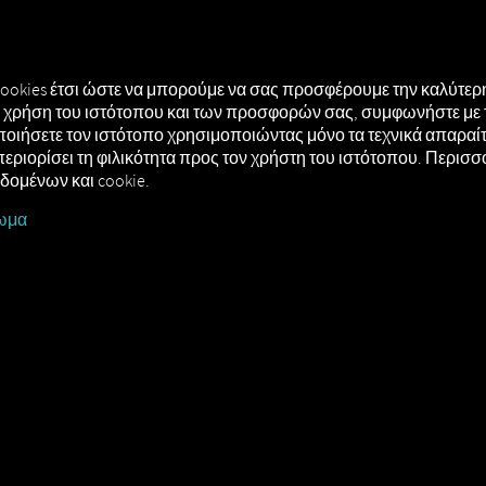
ΗΣΗ
MAN DIGITALSERVICES
CONNECTORS
cookies έτσι ώστε να μπορούμε να σας προσφέρουμε την καλύτερη
τή χρήση του ιστότοπου και των προσφορών σας, συμφωνήστε με 
οιήσετε τον ιστότοπο χρησιμοποιώντας μόνο τα τεχνικά απαραίτη
περιορίσει τη φιλικότητα προς τον χρήστη του ιστότοπου. Περισ
εδομένων και cookie.
ωμα