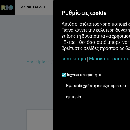
MARKETPLACE
ΕΠΙΣΚΌΠ
Ρυθμίσεις cookie
Αυτός ο ιστότοπος χρησιμοποιεί 
Για να κάνετε την καλύτερη δυνα
επίσης τη δυνατότητα να χρησιμοπ
"Εκτός". Ωστόσο, αυτό μπορεί να 
βρείτε στις σελίδες προστασίας δ
μυστικότητα
|
Μπισκότα
|
αποτύπ
Marketplace
MAN eManager M
Τεχνικά απαραίτητο
Εμπειρία χρήστη και εξατομίκευση
εμπορία