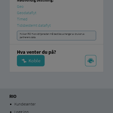
Nødvendig bestilling:
Geo
Geodataflyt
Timed
Tidsbestemt dataflyt
Hvilken RIO Hvorvidt tjenesten må bestilles avhenger av bruken av
partnerens data.
Hva venter du på?
RIO
Kundesenter
Logg inn