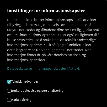
MARKETPLACE
OVERSIKT 
Innstillinger for informasjonskapsler
Denne nettsiden bruker informasjonskapsler slik at vi kan
tilby deg en best mulig opplevelse av nettstedet. For å
Marketplace
Connectors
Linkway.Integrator Connect
utnytte nettstedet og tilbudene dine best mulig, godta bruk
av disse informasjonskapslene. Du har også muligheten til å
bruke nettstedet ved å bruke bare de teknisk nødvendige
informasjonskapslene. Klikk på "Lagre". Imidlertid kan
dette begrense brukervennligheten til nettstedet. Mer
LINKWAY INTEGRATOR
informasjon finner du på våre databeskyttelses- og
informasjonskapslesider.
CONNECT
Databeskyttelse
|
Informasjonskapsler
|
Avtrykk
Integrering av en ekstern leverandør
Teknisk nødvendig
Bruker du allerede
linkway.INTEGRATOR
Brukeropplevelse og personalisering
fra
Integrigo Sp. z oo
? Da kan du
utvide
denne tjenesten med data fra våre
Markedsføring
tjenester
. Alt du trenger er tilgang til
RIO