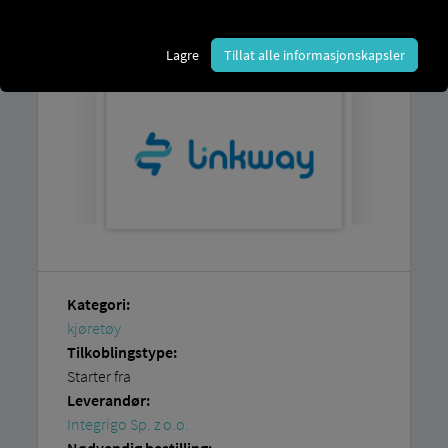
plattformen
og en konto hos
Integrigo Sp.
z oo
Lagre
Tillat alle informasjonskapsler
Kategori:
kjøretøy
Tilkoblingstype:
Starter fra
Leverandør:
Integrigo Sp. z o.o.