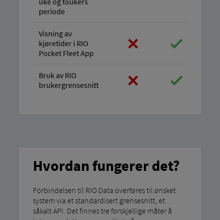
uke og toukers
periode
Visning av
kjøretider i RIO
Pocket Fleet App
Bruk av RIO
brukergrensesnitt
Hvordan fungerer det?
Forbindelsen til RIO Data overføres til ønsket
system via et standardisert grensesnitt, et
såkalt API. Det finnes tre forskjellige måter å