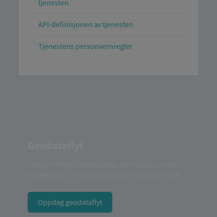
tjenesten
API-definisjonen av tjenesten
Tjenestens personvernregler
Geodataflyt
Integrer enkelt kjøretøydata, som posisjon eller
kjørelengde, i et tredjepartssystem du selv velger.
Oppdag geodataflyt