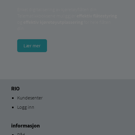
Enkel digitalisering av kjøretøyflåten din:
Telematikkboksene muliggjør
effektiv flåtestyring
og
effektiv kjøretøyutplassering
for hele flåten
din.
Lær mer
RIO
Kundesenter
Logg inn
informasjon
Råd