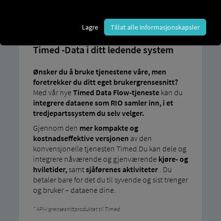
TIDSBESTEMT
DATAFLYT
Lagre
Tillat alle informasjonskapsler
Timed -Data i ditt ledende system
Ønsker du å bruke tjenestene våre, men
foretrekker du ditt eget brukergrensesnitt?
Med vår nye
Timed Data Flow-tjeneste
kan du
integrere dataene som RIO samler inn, i et
tredjepartssystem du selv velger.
Gjennom den
mer kompakte og
kostnadseffektive versjonen
av den
konvensjonelle tjenesten Timed Du kan dele og
integrere nåværende og gjenværende
kjøre- og
hviletider,
samt
sjåførenes aktiviteter
. Du
betaler bare for det du til syvende og sist trenger
og bruker – dataene dine.
API-/grensesnittproduktet til Timed