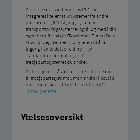
Dataene som samles inn av RIO kan
integreres i telematikksystemer fra andre
produsenter, flåtestyringssystemer,
transportstyringssystemer og til og med i din
egen bedrifts valgte IT-systemer. Timed Data
Flow gir deg dermed muligheten til å få
tilgang til alle dataene dine – i et
standardisert format og i det
tredjepartssystemet du ønsker.
Du trenger ikke å videresende dataene dine
til tredjepartssystemer, men ønsker likevel å
bruke tjenesten fullt ut? Ta en titt på vår
Timed tjeneste
.
Ytelsesoversikt