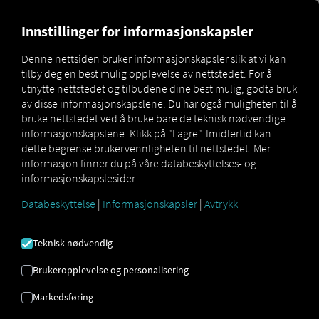
MARKETPLACE
OVERSIKT 
Innstillinger for informasjonskapsler
Denne nettsiden bruker informasjonskapsler slik at vi kan
tilby deg en best mulig opplevelse av nettstedet. For å
Marketplace
Timed Data Flow
utnytte nettstedet og tilbudene dine best mulig, godta bruk
av disse informasjonskapslene. Du har også muligheten til å
bruke nettstedet ved å bruke bare de teknisk nødvendige
informasjonskapslene. Klikk på "Lagre". Imidlertid kan
dette begrense brukervennligheten til nettstedet. Mer
Timed Data Flow leverer data utelukkende via
informasjon finner du på våre databeskyttelses- og
API. Visning av tidsbestemte data i RIO er ikke
informasjonskapslesider.
tilgjengelig.
Databeskyttelse
|
Informasjonskapsler
|
Avtrykk
Teknisk nødvendig
Brukeropplevelse og personalisering
Markedsføring