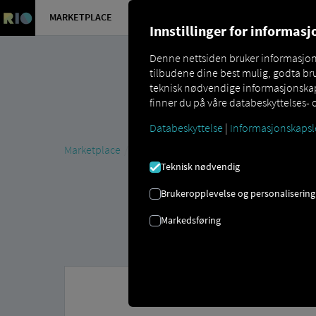
MARKETPLACE
OVERSIKT 
Innstillinger for informas
Denne nettsiden bruker informasjonsk
tilbudene dine best mulig, godta bru
teknisk nødvendige informasjonskaps
finner du på våre databeskyttelses- 
Databeskyttelse
|
Informasjonskapsl
Marketplace
MAN DigitalServices
MAN SimplePay
Teknisk nødvendig
Brukeropplevelse og personalisering
Markedsføring