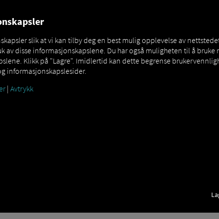
OVER
MAN DIGITALSERVICES
CONNECTORS
jonskapsler
apsler slik at vi kan tilby deg en best mulig opplevelse av nettstedet
k av disse informasjonskapslene. Du har også muligheten til å bruke 
lene. Klikk på "Lagre". Imidlertid kan dette begrense brukervennligh
og informasjonskapslesider.
er
|
Avtrykk
La