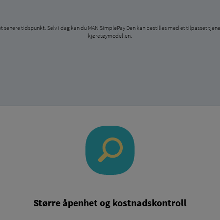
på et senere tidspunkt. Selv i dag kan du MAN SimplePay Den kan bestilles med et tilpasset tj
kjøretøymodellen.
Større åpenhet og kostnadskontroll