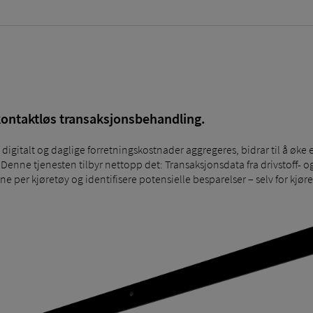
 kontaktløs transaksjonsbehandling.
 digitalt og daglige forretningskostnader aggregeres, bidrar til å øke ef
enne tjenesten tilbyr nettopp det: Transaksjonsdata fra drivstoff- og
ne per kjøretøy og identifisere potensielle besparelser – selv for kjør