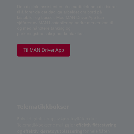
Den digitale assistenten på smarttelefonen din bidrar
til å forenkle det daglige arbeidet om bord på
lastebiler og busser. Med MAN Driver App kan
sjåfører av MAN Lastebiler og andre merker kan til
og med håndtere tanking og
parkeringstransaksjoner kontaktløst.
Til MAN Driver App
Telematikkbokser
Enkel digitalisering av kjøretøyflåten din:
Telematikkboksene muliggjør
effektiv flåtestyring
og
effektiv kjøretøyutplassering
for hele flåten