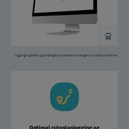
Tilgjengeligheten og omfanget av tjenesten avhenger av kjøretøymodellen.
Optimal ruteplanlegging og