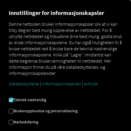
MARKETPLACE
OVERSIKT 
Innstillinger for informasjonskapsler
Denne nettsiden bruker informasjonskapsler slik at vi kan
tilby deg en best mulig opplevelse av nettstedet. For å
Marketplace
MAN DigitalServices
MAN SmartRoute
utnytte nettstedet og tilbudene dine best mulig, godta bruk
av disse informasjonskapslene. Du har også muligheten til å
bruke nettstedet ved å bruke bare de teknisk nødvendige
informasjonskapslene. Klikk på "Lagre". Imidlertid kan
dette begrense brukervennligheten til nettstedet. Mer
MAN SmartRoute er en del av den digitale
informasjon finner du på våre databeskyttelses- og
pakken for MAN eTGX og eTGS vil i
informasjonskapslesider.
utgangspunktet være tilgjengelige i begrenset
Databeskyttelse
|
Informasjonskapsler
|
Avtrykk
kapasitet ved serieproduksjonsstart. Full
tilgjengelighet forventes i løpet av 2026.
Teknisk nødvendig
Brukeropplevelse og personalisering
Markedsføring
MAN