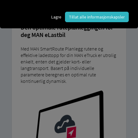
SMARTROUTE
Lagre
Tillat alle informasjonskapsler
Den optimale ruteplanleggingen for
deg MAN eLastbil
Med MAN SmartRoute Planlegg rutene og
effektive ladestopp for din MAN eTruck er utrolig
enkelt, enten det gjelder kort- eller
langtransport. Basert på individuelle
parametere beregnes en optimal rute
kontinuerlig dynamisk.