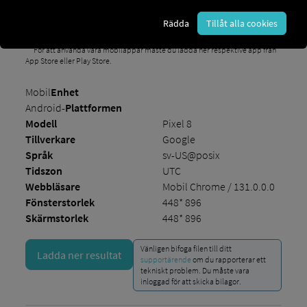
med problemet.
Rädda
Tillåt alla cookies
* För att läsa fordonsdata från vissa individuella tjänster i vår Marketplace Det
kan vara nödvändigt att installera programvara från tredje part.
** För att använda våra mobilappar måste du ladda ner respektive app från
App Store eller Play Store.
Mobil
Enhet
Android-
Plattformen
Modell
Pixel 8
Tillverkare
Google
Språk
sv-US@posix
Tidszon
UTC
Webbläsare
Mobil Chrome / 131.0.0.0
Fönsterstorlek
448* 896
Skärmstorlek
448* 896
Vänligen bifoga filen till ditt
Ladda ner resultat
supportärende
om du rapporterar ett
tekniskt problem. Du måste vara
inloggad för att skicka bilagor.