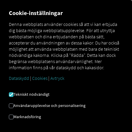
FOR CARRIERS
FOR SHIPPERS
FOR BUSINESS PART
Cookie-inställningar
Denna webbplats använder cookies så att vi kan erbjuda
dig bästa möjliga webbplatsupplevelse. För att utnyttja
SYSTEMDIAGNOSTIK
webbplatsen och dina erbjudanden på bästa sätt,
accepterar du användningen av dessa kakor. Du har också
möjlighet att använda webbplatsen med bara de tekniskt
RIO är en webbläsarbaserad applikation. Det betyder att
nödvändiga kakorna. Klicka på "Rädda". Detta kan dock
du inte behöver installera någon ytterligare programvara
begränsa webbplatsens användarvänlighet. Mer
för grundläggande användning* och allt sker i din
information finns på vår dataskydd och kakasidor.
webbläsare**. Du vill veta i förväg om webbgränssnittet
Dataskydd
|
Cookies
|
Avtryck
för RIO Är det användbart i din webbläsare? För att
besvara den frågan kan du helt enkelt titta på
systemanalysen som utförts här.
Tekniskt nödvändigt
Om en fråga misslyckas, vänligen uppdatera din
Användarupplevelse och personalisering
webbläsare till den senaste versionen och besök sidan
igen. Om frågan fortfarande misslyckas, vänligen
Marknadsföring
kontakta vårt
supportteam
för en detaljerad felanalys så
att vi kan arbeta tillsammans för att komma till botten