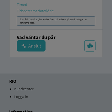
Timed
Tidsbestämt dataflöde
Som RIO Huruvida tjänsten behöver bokas beror på användningen av
partnerns data.
Vad väntar du på?
RIO
Kundcenter
Logga in
information