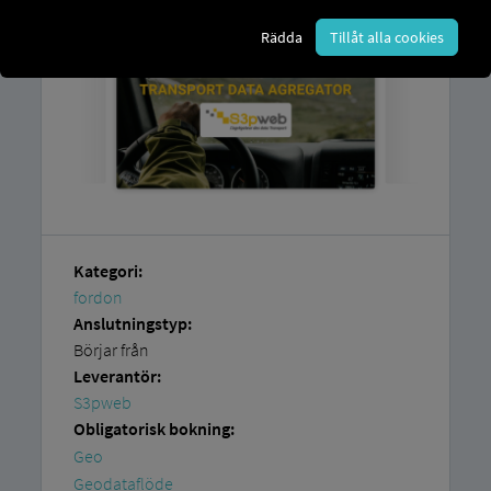
Rädda
Tillåt alla cookies
Kategori:
fordon
Anslutningstyp:
Börjar från
Leverantör:
S3pweb
Obligatorisk bokning:
Geo
Geodataflöde