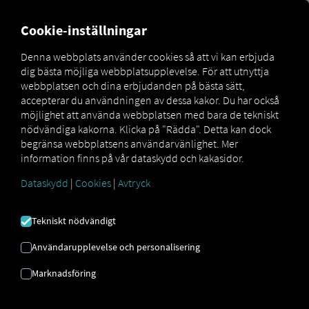
MARKETPLACE
ÖVERSIKT
Cookie-inställningar
Denna webbplats använder cookies så att vi kan erbjuda
dig bästa möjliga webbplatsupplevelse. För att utnyttja
Marketplace
Connectors
S3PWeb Connect
webbplatsen och dina erbjudanden på bästa sätt,
accepterar du användningen av dessa kakor. Du har också
möjlighet att använda webbplatsen med bara de tekniskt
nödvändiga kakorna. Klicka på "Rädda". Detta kan dock
begränsa webbplatsens användarvänlighet. Mer
S3P WEB CONNECT
information finns på vår dataskydd och kakasidor.
Dataskydd
|
Cookies
|
Avtryck
Integrering av en extern leverantör
Tekniskt nödvändigt
Använder du redan
S3pweb
tjänster? Då
kan du
utöka den här tjänsten med data
Användarupplevelse och personalisering
från våra tjänster
. Allt du behöver är
Marknadsföring
tillgång till
RIO -plattformen
och ett
S3pweb
konto.