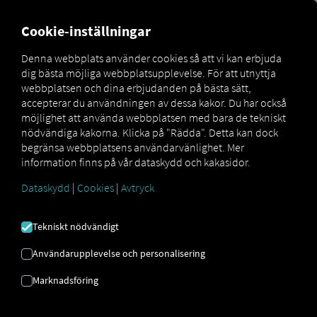
MARKETPLACE
ÖVERSIKT
Cookie-inställningar
Denna webbplats använder cookies så att vi kan erbjuda
dig bästa möjliga webbplatsupplevelse. För att utnyttja
Marketplace
Connectors
WinSped Connect
webbplatsen och dina erbjudanden på bästa sätt,
accepterar du användningen av dessa kakor. Du har också
möjlighet att använda webbplatsen med bara de tekniskt
nödvändiga kakorna. Klicka på "Rädda". Detta kan dock
begränsa webbplatsens användarvänlighet. Mer
WINSPED CONNECT
information finns på vår dataskydd och kakasidor.
Dataskydd
|
Cookies
|
Avtryck
Integrering av en extern leverantör
Tekniskt nödvändigt
Använder du redan
WinSped® tjänsten
från
LIS Logistische Informationssysteme
Användarupplevelse och personalisering
AG
? Då kan du
utöka den här tjänsten
Marknadsföring
med data från våra tjänster
. Allt du
behöver är tillgång till
RIO -plattformen
och ett konto hos
LIS Logistische