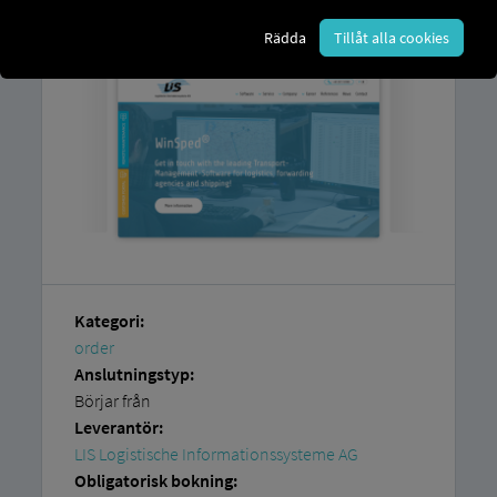
Informationssysteme AG
.
Rädda
Tillåt alla cookies
Kategori:
order
Anslutningstyp:
Börjar från
Leverantör:
LIS Logistische Informationssysteme AG
Obligatorisk bokning: