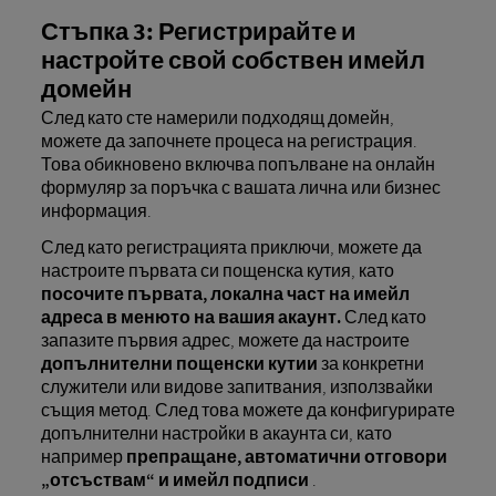
Стъпка 3: Регистрирайте и
настройте свой собствен имейл
домейн
След като сте намерили подходящ домейн,
можете да започнете процеса на регистрация.
Това обикновено включва попълване на онлайн
формуляр за поръчка с вашата лична или бизнес
информация.
След като регистрацията приключи, можете да
настроите първата си пощенска кутия, като
посочите първата, локална част на имейл
адреса в менюто на вашия акаунт.
След като
запазите първия адрес, можете да настроите
допълнителни пощенски кутии
за конкретни
служители или видове запитвания, използвайки
същия метод. След това можете да конфигурирате
допълнителни настройки в акаунта си, като
например
препращане, автоматични отговори
„отсъствам“ и имейл подписи
.