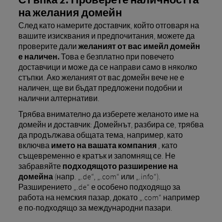
на желания домейн
След като намерите доставчик, който отговаря на
вашите изисквания и предпочитания, можете да
проверите дали
желаният от вас имейл домейн
е наличен.
Това е безплатно при повечето
доставчици и може да се направи само в няколко
стъпки. Ако желаният от вас домейн вече не е
наличен, ще ви бъдат предложени подобни и
налични алтернативи.
Трябва внимателно да изберете желаното име на
домейн и доставчик: Домейнът, разбира се, трябва
да продължава общата тема, например, като
включва
името на вашата компания
, като
същевременно е кратък и запомнящ се. Не
забравяйте
подходящото разширение на
домейна
(напр. „.de“, „.com“ или „.info“).
Разширението „.de“ е особено подходящо за
работа на немския пазар, докато „.com“ например
е по-подходящо за международни пазари.