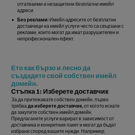
отгатваеми и незащитени безплатни имейл
адреси.
Без реклами:
Имейл адресите от безплатни
доставчици на имейл услуги често са свързани с
реклами, които могат да имат разрушителен и
непрофесионален ефект.
Ето как бързо и лесно да
създадете свой собствен имейл
домейн.
Стъпка 1: Изберете доставчик
За да притежавате собствен домейн, първо
трябва
да изберете доставчик,
от когото искате
да закупите собствен имейл домейн.
Предлаганите услуги варират в зависимост от
доставчика и конкретния пакет и могат да бъдат
избрани според вашите нужди. Например,