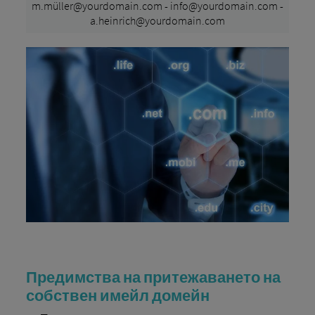
m.müller@yourdomain.com - info@yourdomain.com -
a.heinrich@yourdomain.com
Предимства на притежаването на
собствен имейл домейн