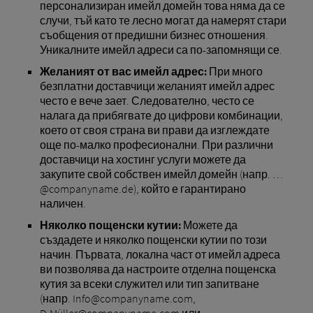
персонализиран имейл домейн това няма да се
случи, тъй като те лесно могат да намерят стари
съобщения от предишни бизнес отношения.
Уникалните имейл адреси са по-запомнящи се.
Желаният от вас имейл адрес:
При много
безплатни доставчици желаният имейл адрес
често е вече зает. Следователно, често се
налага да прибягвате до цифрови комбинации,
което от своя страна ви прави да изглеждате
още по-малко професионални. При различни
доставчици на хостинг услуги можете да
закупите свой собствен имейл домейн (напр. …
@companyname.de), който е гарантирано
наличен.
Няколко пощенски кутии:
Можете да
създадете и няколко пощенски кутии по този
начин. Първата, локална част от имейл адреса
ви позволява да настроите отделна пощенска
кутия за всеки служител или тип запитване
(напр. Info@companyname.com,