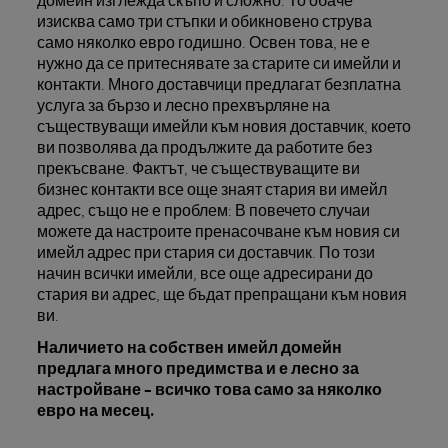
изисква само три стъпки и обикновено струва
само няколко евро годишно. Освен това, не е
нужно да се притеснявате за старите си имейли и
контакти. Много доставчици предлагат безплатна
услуга за бързо и лесно прехвърляне на
съществуващи имейли към новия доставчик, което
ви позволява да продължите да работите без
прекъсване. Фактът, че съществуващите ви
бизнес контакти все още знаят стария ви имейл
адрес, също не е проблем: В повечето случаи
можете да настроите пренасочване към новия си
имейл адрес при стария си доставчик. По този
начин всички имейли, все още адресирани до
стария ви адрес, ще бъдат препращани към новия
ви.
Наличието на собствен имейл домейн
предлага много предимства и е лесно за
настройване – всичко това само за няколко
евро на месец.