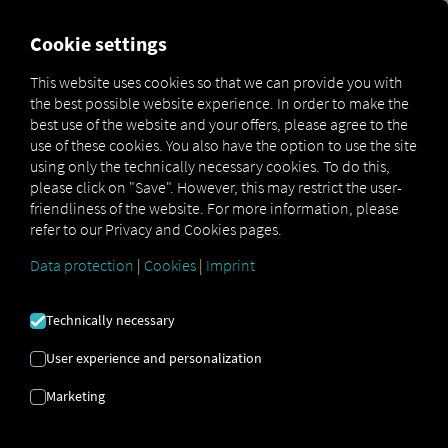
FOR CARRIERS
FOR SHIPPERS
FOR BUSINESS PART
Cookie settings
This website uses cookies so that we can provide you with
the best possible website experience. In order to make the
ИМЕЙЛ ДОМЕЙН |
best use of the website and your offers, please agree to the
use of these cookies. You also have the option to use the site
ДОСТАВЧИК |
using only the technically necessary cookies. To do this,
please click on "Save". However, this may restrict the user-
ДИГИТАЛИЗАЦИЯ
friendliness of the website. For more information, please
refer to our Privacy and Cookies pages.
Data protection
|
Cookies
|
Imprint
Ето как бързо и лесно да създадете
свой собствен имейл домейн.
Technically necessary
User experience and personalization
Marketing
Die eigene E-Mail-Domain – So erstellen Sie Ihre