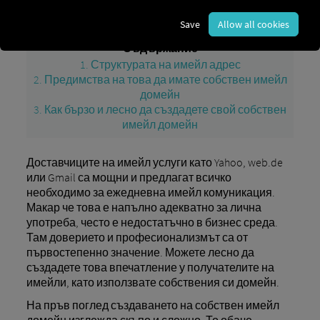
Blog
eigene E-Mail-Domain schnell und einfach
Save
Allow all cookies
Съдържание
1. Структурата на имейл адрес
2. Предимства на това да имате собствен имейл
домейн
3. Как бързо и лесно да създадете свой собствен
имейл домейн
Доставчиците на имейл услуги като Yahoo, web.de
или Gmail са мощни и предлагат всичко
необходимо за ежедневна имейл комуникация.
Макар че това е напълно адекватно за лична
употреба, често е недостатъчно в бизнес среда.
Там доверието и професионализмът са от
първостепенно значение. Можете лесно да
създадете това впечатление у получателите на
имейли, като използвате собствения си домейн.
На пръв поглед създаването на собствен имейл
домейн изглежда скъпо и сложно. То обаче