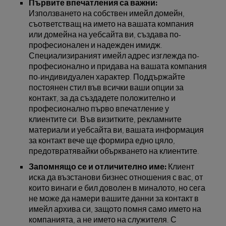
Първите впечатления са важни:
Използването на собствен имейл домейн,
съответстващ на името на вашата компания
или домейна на уебсайта ви, създава по-
професионален и надежден имидж.
Специализираният имейл адрес изглежда по-
професионално и придава на вашата компания
по-индивидуален характер. Поддържайте
постоянен стил във всички ваши опции за
контакт, за да създадете положително и
професионално първо впечатление у
клиентите си. Във визитките, рекламните
материали и уебсайта ви, вашата информация
за контакт вече ще формира едно цяло,
предотвратявайки объркването на клиентите.
Запомнящо се и отличително име:
Клиент
иска да възстанови бизнес отношения с вас, от
които винаги е бил доволен в миналото, но сега
не може да намери вашите данни за контакт в
имейл архива си, защото помня само името на
компанията, а не името на служителя. С