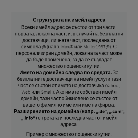
Структурата на имейл адреса
Всеки имейл адрес се състои от три части:
първата, локална част, и, в случай на безплатни
доставчици, личната част, последвана от
символа @ (напр. Max@ или Müller1987@). С
персонализиран домейн, локалната част може
да бъде променена, за да се създадат
множество пощенски кутии.
Името на домейна следва по средата.
За
безплатните доставчици на имейл услуги тази
част се състои от името на доставчика (Yahoo,
Web или Gmail). Ако имате собствен имейл
домейн, тази част обикновено се състои от
вашето фамилно име или име на фирма.
Разширението на домейна (напр. „.de“, „.com“,
„.info“)
е третата и последна част от имейл
адреса.
Пример с множество пощенски кутии: