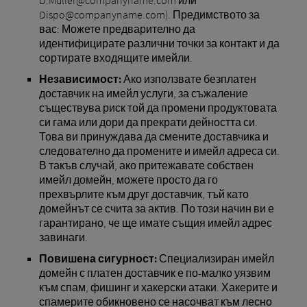
D.Müller@companyname.com или
Dispo@companyname.com). Предимството за
вас: Можете предварително да
идентифицирате различни точки за контакт и да
сортирате входящите имейли.
Независимост:
Ако използвате безплатен
доставчик на имейл услуги, за съжаление
съществува риск той да промени продуктовата
си гама или дори да прекрати дейността си.
Това ви принуждава да смените доставчика и
следователно да промените и имейл адреса си.
В такъв случай, ако притежавате собствен
имейл домейн, можете просто да го
прехвърлите към друг доставчик, тъй като
домейнът се счита за актив. По този начин ви е
гарантирано, че ще имате същия имейл адрес
завинаги.
Повишена сигурност:
Специализиран имейл
домейн с платен доставчик е по-малко уязвим
към спам, фишинг и хакерски атаки. Хакерите и
спамерите обикновено се насочват към лесно