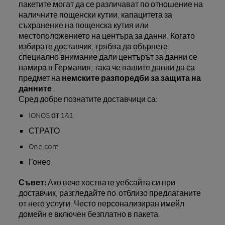
пакетите могат да се различават по отношение на
наличните пощенски кутии, капацитета за
съхранение на пощенска кутия или
местоположението на центъра за данни. Когато
избирате доставчик, трябва да обърнете
специално внимание дали центърът за данни се
намира в Германия, така че вашите данни да са
предмет на
немските разпоредби за защита на
данните
.
Сред добре познатите доставчици са:
IONOS от 1&1
СТРАТО
One.com
Гонео
Съвет:
Ако вече хоствате уебсайта си при
доставчик, разгледайте по-отблизо предлаганите
от него услуги. Често персонализиран имейл
домейн е включен безплатно в пакета.