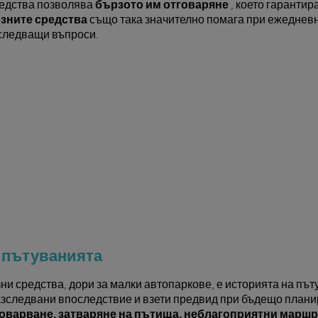
редства позволява
бързото им отговаряне
, което гарантир
озните средства
също така значително помага при ежеднев
следващи въпроси.
а пътуванията
и средства, дори за малки автопаркове, е историята на път
 разследвани впоследствие и взети предвид при бъдещо пла
зтоварване, затваряне на пътища, неблагоприятни марш