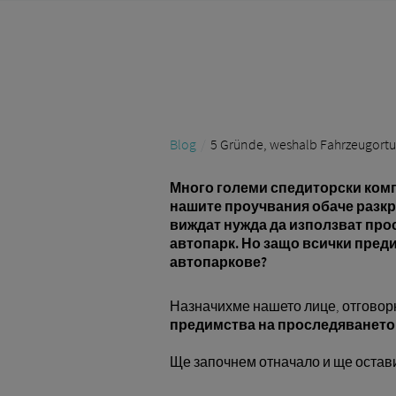
Blog
5 Gründe, weshalb Fahrzeugortung
Много големи спедиторски комп
нашите проучвания обаче разкри
виждат нужда да използват прос
автопарк. Но защо всички преди
автопаркове?
Назначихме нашето лице, отговор
предимства на проследяването 
Ще започнем отначало и ще остав