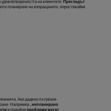
а удовлетвореността на клиентите.
Прегледът
ното планиране на изпращането, опростявайки
уванията. Ако дадено пътуване
ниране. Например
, непланирано
рути
и подобни
проблеми могат