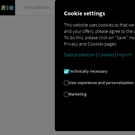
FOR CARRIERS
FOR SHIPPERS
FOR BUSINESS PART
Cookie settings
This website uses cookies so that we
and your offers, please agree to the 
To do this, please click on "Save". H
Privacy and Cookies pages.
Data protection
|
Cookies
|
Imprint
УПРАВЛЕНИЕ
Technically necessary
5 причини, поради които
User experience and personalization
автопаркове
Marketing