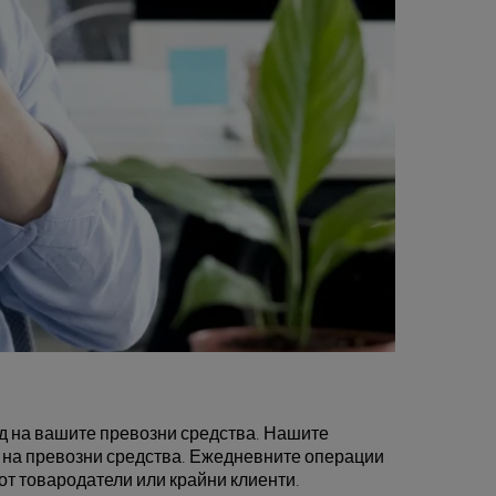
ед на вашите превозни средства. Нашите
о на превозни средства. Ежедневните операции
 от товародатели или крайни клиенти.