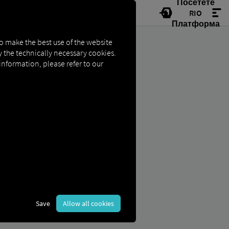
Посетете
RIO
Платформа
to make the best use of the website
ly the technically necessary cookies.
 information, please refer to our
П
мисъл дори за малки
Save
Allow all cookies