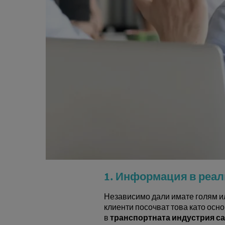
1. Информация в реал
Независимо дали имате голям ил
клиенти посочват това като осн
в
транспортната индустрия с