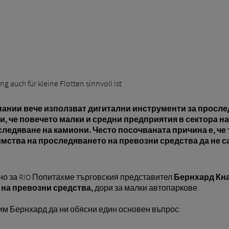
 auch für kleine Flotten sinnvoll ist
ании вече използват дигитални инструменти за прослед
, че повечето малки и средни предприятия в сектора на
ледяване на камиони. Често посочваната причина е, че 
мства на проследяването на превозни средства да не са
но за RIO Попитахме търговския представител
Бернхард Кн
на превозни средства,
дори за малки автопаркове.
им Бернхард да ни обясни един основен въпрос: