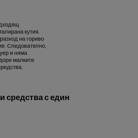
одходящ
сталирана кутия.
разход на гориво
ние. Следователно,
уер и няма
 дори малките
средства.
и средства с един