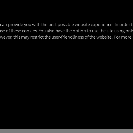
NERS
EXPERT KNOWLEDGE
DEMO
 can provide you with the best possible website experience. In order 
use of these cookies. You also have the option to use the site using on
owever, this may restrict the user-friendliness of the website. For more
 НА АВТОПАРКА | МС
 проследяването на превозни средства има с