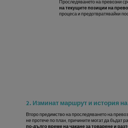
Проследяването на превозни с
на текущите позиции на прев
процеса и предотвратявайки по
2. Изминат маршрут и история н
Второ предимство на проследяването на превозн
не протече по план, причините могат да бъдат
по-дълго време на чакане за товарене и ра