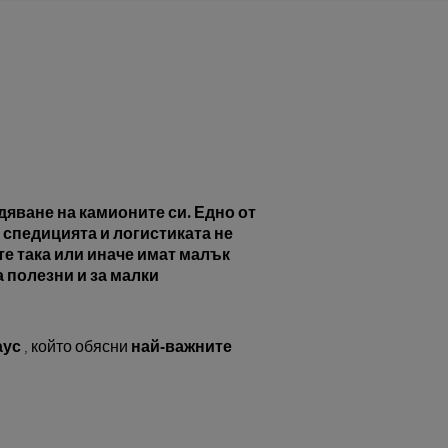
яване на камионите си. Едно от
 спедицията и логистиката не
те така или иначе имат малък
 полезни и за малки
аус
, който обясни
най-важните