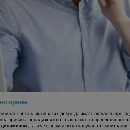
но време
и малък автопарк, винаги е добре да имате актуален прегл
овна причина, поради която се възползват от проследяванет
а динамични
, така че е нормално да получавате запитвания