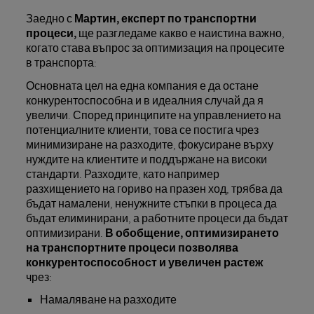
Заедно с
Мартин, експерт по транспортни
процеси,
ще разгледаме какво е наистина важно,
когато става въпрос за оптимизация на процесите
в транспорта:
Основната цел на една компания е да остане
конкурентоспособна и в идеалния случай да я
увеличи. Според принципите на управлението на
потенциалните клиенти, това се постига чрез
минимизиране на разходите, фокусиране върху
нуждите на клиентите и поддържане на високи
стандарти. Разходите, като например
разхищението на гориво на празен ход, трябва да
бъдат намалени, ненужните стъпки в процеса да
бъдат елиминирани, а работните процеси да бъдат
оптимизирани.
В обобщение, оптимизирането
на транспортните процеси позволява
конкурентоспособност и увеличен растеж
чрез:
Намаляване на разходите