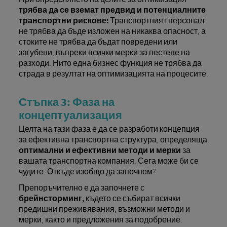
трябва да се вземат предвид и потенциалните
транспортни рискове:
Транспортният персонал
не трябва да бъде изложен на никаква опасност, а
стоките не трябва да бъдат повредени или
загубени, въпреки всички мерки за пестене на
разходи. Нито една бизнес функция не трябва да
страда в резултат на оптимизацията на процесите.
Стъпка 3: Фаза на
концептуализация
Целта на тази фаза е да се разработи концепция
за ефективна транспортна структура, определяща
оптимални и ефективни методи и мерки
за
вашата транспортна компания. Сега може би се
чудите: Откъде изобщо да започнем?
Препоръчително е да започнете с
брейнсторминг,
където се събират всички
предишни преживявания, възможни методи и
мерки, както и предложения за подобрение.