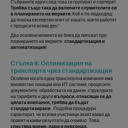
Събраните идеи след това се групират и сортират.
Трябва също така да включите служителите си
в планирането на мерките:
Кой е по-подходящ
да поиска експертен опит от хората, които работят
с процесите всеки ден?
Два основни момента не бива да липсват при
планирането на мерките:
стандартизация и
автоматизация!
Стъпка 4: Оптимизация на
транспорта чрез стандартизация
Особено когато една транспортна компания има
множество локации или ИТ системи, процесите,
документите, обработката на данни, структурите
на тарифите и други
въпроси, отнасящи се до
цялата компания, трябва да бъдат
стандартизирани
. Подобни процедури
гарантират, че всички участници знаят какво да
правят и какви резултати да очакват. Това
спестява време, пари и персонал.