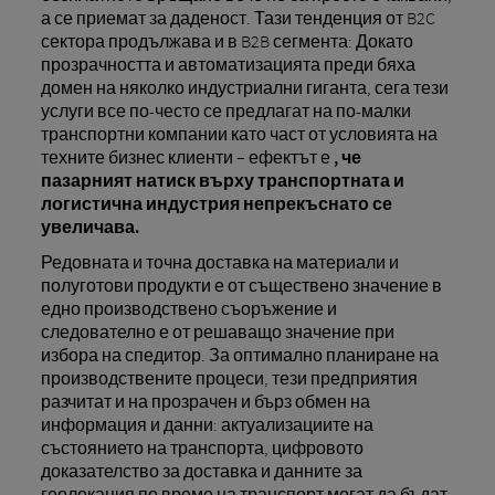
а се приемат за даденост. Тази тенденция от B2C
сектора продължава и в B2B сегмента: Докато
прозрачността и автоматизацията преди бяха
домен на няколко индустриални гиганта, сега тези
услуги все по-често се предлагат на по-малки
транспортни компании като част от условията на
техните бизнес клиенти – ефектът е
, че
пазарният натиск върху транспортната и
логистична индустрия непрекъснато се
увеличава.
Редовната и точна доставка на материали и
полуготови продукти е от съществено значение в
едно производствено съоръжение и
следователно е от решаващо значение при
избора на спедитор. За оптимално планиране на
производствените процеси, тези предприятия
разчитат и на прозрачен и бърз обмен на
информация и данни: актуализациите на
състоянието на транспорта, цифровото
доказателство за доставка и данните за
геолокация по време на транспорт могат да бъдат