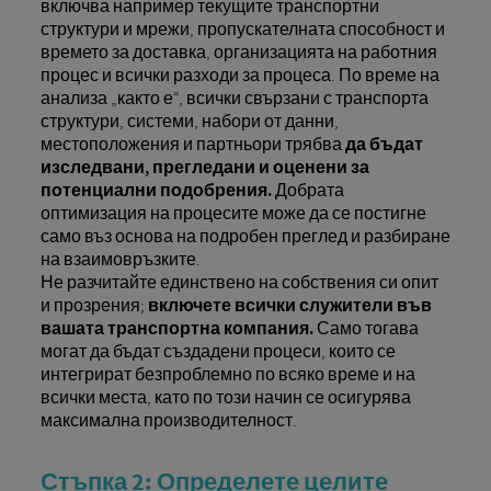
включва например текущите транспортни
структури и мрежи, пропускателната способност и
времето за доставка, организацията на работния
процес и всички разходи за процеса. По време на
анализа „както е“, всички свързани с транспорта
структури, системи, набори от данни,
местоположения и партньори трябва
да бъдат
изследвани, прегледани и оценени за
потенциални подобрения.
Добрата
оптимизация на процесите може да се постигне
само въз основа на подробен преглед и разбиране
на взаимовръзките.
Не разчитайте единствено на собствения си опит
и прозрения;
включете всички служители във
вашата транспортна компания.
Само тогава
могат да бъдат създадени процеси, които се
интегрират безпроблемно по всяко време и на
всички места, като по този начин се осигурява
максимална производителност.
Стъпка 2: Определете целите