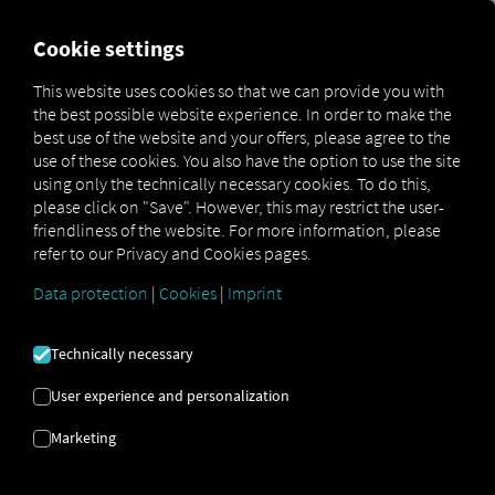
FOR CARRIERS
FOR SHIPPERS
FOR BUSINESS PART
Cookie settings
This website uses cookies so that we can provide you with
the best possible website experience. In order to make the
ТРАНСПОРТ |
best use of the website and your offers, please agree to the
use of these cookies. You also have the option to use the site
ОПТИМИЗАЦИЯ
using only the technically necessary cookies. To do this,
please click on "Save". However, this may restrict the user-
НА ПРОЦЕСИ |
friendliness of the website. For more information, please
refer to our Privacy and Cookies pages.
АВТОМАТИЗАЦИЯ
Data protection
|
Cookies
|
Imprint
Technically necessary
6-стъпков план за успешна
оптимизация на процесите
User experience and personalization
Marketing