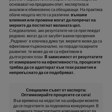
основават на предишен опит, експертиза и
анализи и обикновено са обещаващи. На практика
обаче нещата често са различни:
външни
влияния или промени могат да попречат на
мерките да постигнат желаната цел.
Следователно, ако резултатите не се преглеждат
редовно, могат да се загубят важни прозрения.
„Редовно“ е ключова дума тук: мерките може да са
ефективни първоначално, но поради пазарните
развития, те може да не са ефективни в
дългосрочен план.
В зависимост от резултатите
от измерването на ефективността, процесите
трябва да се адаптират към тези развития и
непрекъснато да се подобряват.
Специален съвет от експерта:
Оптимизирайте процесите си сега!
Във времена на недостиг на шофьори можете
да се подготвите за подновена конкуренция: В
момента транспортните компании могат да