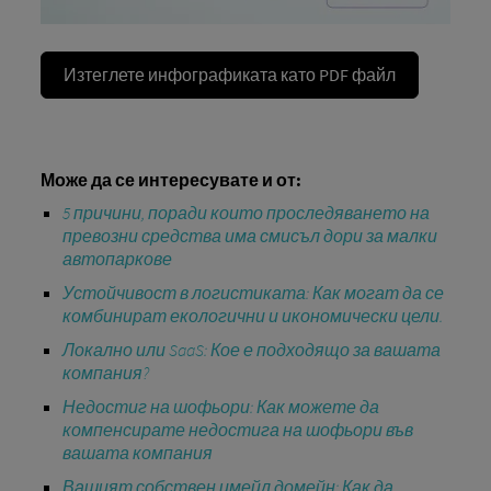
Изтеглете инфографиката като PDF файл
Може да се интересувате и от:
5 причини, поради които проследяването на
превозни средства има смисъл дори за малки
автопаркове
Устойчивост в логистиката: Как могат да се
комбинират екологични и икономически цели.
Локално или SaaS: Кое е подходящо за вашата
компания?
Недостиг на шофьори: Как можете да
компенсирате недостига на шофьори във
вашата компания
Вашият собствен имейл домейн: Как да