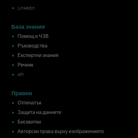
LinkedIn
База знания
Помощ и ЧЗВ
Ръководства
Експертни знания
Речник
API
Правни
Отпечатък
Защита на данните
Бисквитки
Авторски права върху изображението