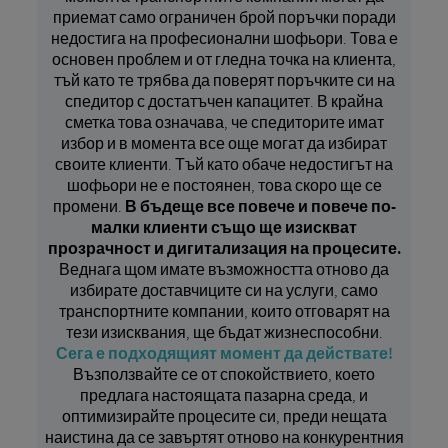
приемат само ограничен брой поръчки поради
недостига на професионални шофьори. Това е
основен проблем и от гледна точка на клиента,
тъй като те трябва да поверят поръчките си на
спедитор с достатъчен капацитет. В крайна
сметка това означава, че спедиторите имат
избор и в момента все още могат да избират
своите клиенти. Тъй като обаче недостигът на
шофьори не е постоянен, това скоро ще се
промени.
В бъдеще все повече и повече по-
малки клиенти също ще изискват
прозрачност и дигитализация на процесите.
Веднага щом имате възможността отново да
избирате доставчиците си на услуги, само
транспортните компании, които отговарят на
тези изисквания, ще бъдат жизнеспособни.
Сега е подходящият момент да действате!
Възползвайте се от спокойствието, което
предлага настоящата пазарна среда, и
оптимизирайте процесите си, преди нещата
наистина да се завъртят отново на конкурентния