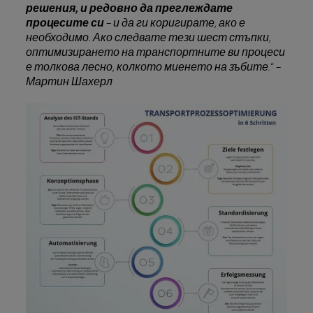
решения, и редовно да преглеждате
процесите си
– и да ги коригирате, ако е
необходимо. Ако следвате тези шест стъпки,
оптимизирането на транспортните ви процеси
е толкова лесно, колкото миенето на зъбите.“ –
Мартин Шахерл