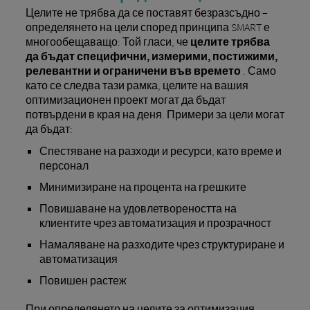
Целите не трябва да се поставят безразсъдно –
определянето на цели според принципа SMART е
многообещаващо: Той гласи, че
целите трябва
да бъдат специфични, измерими, постижими,
релевантни и ограничени във времето
. Само
като се следва тази рамка, целите на вашия
оптимизационен проект могат да бъдат
потвърдени в края на деня. Примери за цели могат
да бъдат:
Спестяване на разходи и ресурси, като време и
персонал
Минимизиране на процента на грешките
Повишаване на удовлетвореността на
клиентите чрез автоматизация и прозрачност
Намаляване на разходите чрез структуриране и
автоматизация
Повишен растеж
При определянето на целите за оптимизация