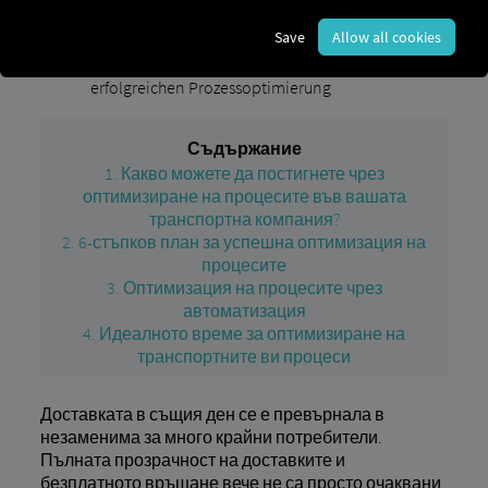
Save
Allow all cookies
Prozessoptimierung in Ihrem
Blog
Transportunternehmen: Der 6-Schritte-Plan zur
erfolgreichen Prozessoptimierung
Съдържание
1. Какво можете да постигнете чрез
оптимизиране на процесите във вашата
транспортна компания?
2. 6-стъпков план за успешна оптимизация на
процесите
3. Оптимизация на процесите чрез
автоматизация
4. Идеалното време за оптимизиране на
транспортните ви процеси
Доставката в същия ден се е превърнала в
незаменима за много крайни потребители.
Пълната прозрачност на доставките и
безплатното връщане вече не са просто очаквани,