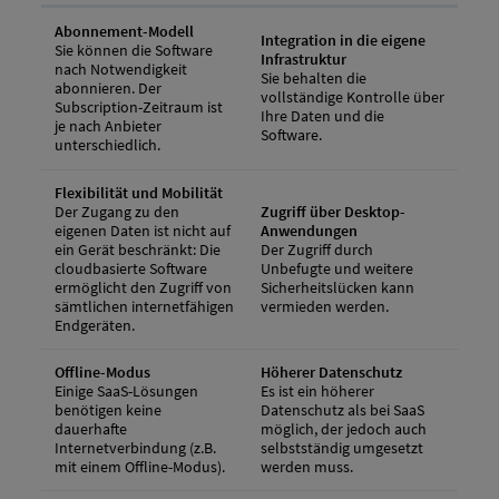
Abonnement-Modell
Integration in die eigene
Sie können die Software
Infrastruktur
nach Notwendigkeit
Sie behalten die
abonnieren. Der
vollständige Kontrolle über
Subscription-Zeitraum ist
Ihre Daten und die
je nach Anbieter
Software.
unterschiedlich.
Flexibilität und Mobilität
Der Zugang zu den
Zugriff über Desktop-
eigenen Daten ist nicht auf
Anwendungen
ein Gerät beschränkt: Die
Der Zugriff durch
cloudbasierte Software
Unbefugte und weitere
ermöglicht den Zugriff von
Sicherheitslücken kann
sämtlichen internetfähigen
vermieden werden.
Endgeräten.
Offline-Modus
Höherer Datenschutz
Einige SaaS-Lösungen
Es ist ein höherer
benötigen keine
Datenschutz als bei SaaS
dauerhafte
möglich, der jedoch auch
Internetverbindung (z.B.
selbstständig umgesetzt
mit einem Offline-Modus).
werden muss.