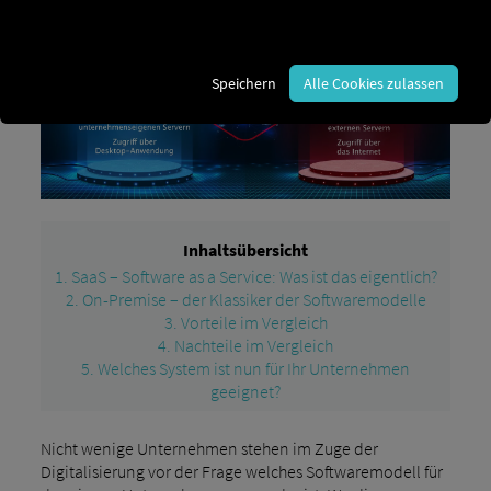
Speichern
Alle Cookies zulassen
Inhaltsübersicht
1. SaaS – Software as a Service: Was ist das eigentlich?
2. On-Premise – der Klassiker der Softwaremodelle
3. Vorteile im Vergleich
4. Nachteile im Vergleich
5. Welches System ist nun für Ihr Unternehmen
geeignet?
Nicht wenige Unternehmen stehen im Zuge der
Digitalisierung vor der Frage welches Softwaremodell für