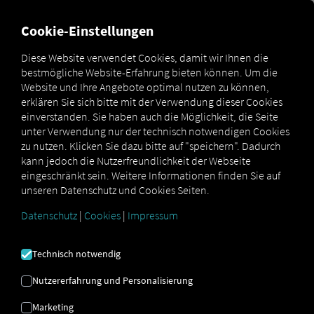
FÜR CARRIER
FÜR SHIPPER
FÜR BUSINESS PARTNER
Cookie-Einstellungen
Diese Website verwendet Cookies, damit wir Ihnen die
bestmögliche Website-Erfahrung bieten können. Um die
SOFTWARE | SAAS |
Website und Ihre Angebote optimal nutzen zu können,
erklären Sie sich bitte mit der Verwendung dieser Cookies
ON-PREMISE
einverstanden. Sie haben auch die Möglichkeit, die Seite
unter Verwendung nur der technisch notwendigen Cookies
zu nutzen. Klicken Sie dazu bitte auf "speichern". Dadurch
kann jedoch die Nutzerfreundlichkeit der Webseite
On-Premise oder SaaS (Software as a
eingeschränkt sein. Weitere Informationen finden Sie auf
Service) - Was ist für Ihr Unternehmen
unseren Datenschutz und Cookies Seiten.
geeignet?
Datenschutz
|
Cookies
|
Impressum
Technisch notwendig
Nutzererfahrung und Personalisierung
On-Premise oder SaaS: Was ist für Ihr
Blog
Unternehmen geeignet?
Marketing