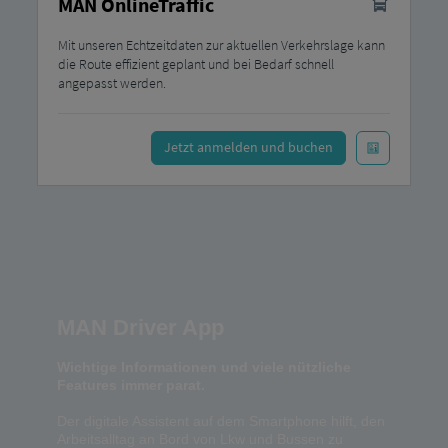
MAN OnlineTraffic
Mit unseren Echtzeitdaten zur aktuellen Verkehrslage kann
die Route effizient geplant und bei Bedarf schnell
angepasst werden.
Jetzt anmelden und buchen
MAN Driver App
Wichtige Informationen und viele nützliche
Features immer parat.
Der digitale Assistent auf dem Smartphone hilft, den
Arbeitsalltag an Bord von Lkw und Bussen zu