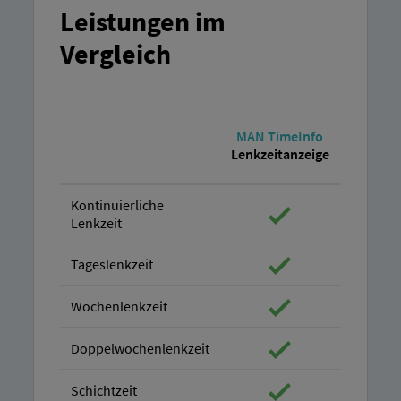
Leistungen im
Vergleich
M
MAN TimeInfo
TimeC
Lenkzeitanzeige
Lenkzei
Kontinuierliche
Lenkzeit
Tageslenkzeit
Wochenlenkzeit
Doppelwochenlenkzeit
Schichtzeit