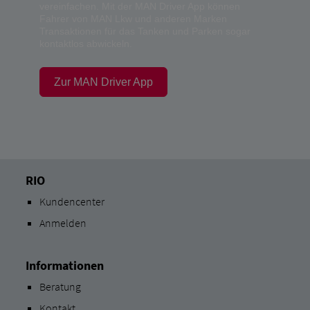
vereinfachen. Mit der MAN Driver App können
Fahrer von MAN Lkw und anderen Marken
Transaktionen für das Tanken und Parken sogar
kontaktlos abwickeln.
Zur MAN Driver App
RIO
Kundencenter
Anmelden
Informationen
Beratung
Kontakt