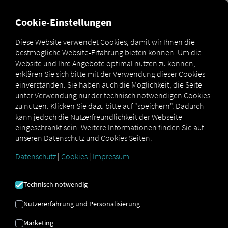
MARKETPLACE
ÜBERSICH
Cookie-Einstellungen
Diese Website verwendet Cookies, damit wir Ihnen die
bestmögliche Website-Erfahrung bieten können. Um die
MAN
MAN
MAN
Website und Ihre Angebote optimal nutzen zu können,
Marketplace
DigitalServices
Now
TimeInfo
erklären Sie sich bitte mit der Verwendung dieser Cookies
einverstanden. Sie haben auch die Möglichkeit, die Seite
unter Verwendung nur der technisch notwendigen Cookies
zu nutzen. Klicken Sie dazu bitte auf "speichern". Dadurch
kann jedoch die Nutzerfreundlichkeit der Webseite
Jetzt anmelden und buchen
eingeschränkt sein. Weitere Informationen finden Sie auf
unseren Datenschutz und Cookies Seiten.
MAN TIMEINFO
Datenschutz
|
Cookies
|
Impressum
Technisch notwendig
Lenkzeitanzeige
Nutzererfahrung und Personalisierung
MAN TimeInfo erleichtert den Check von
Lenkzeit und Lenkzeitunterbrechungen –
Marketing