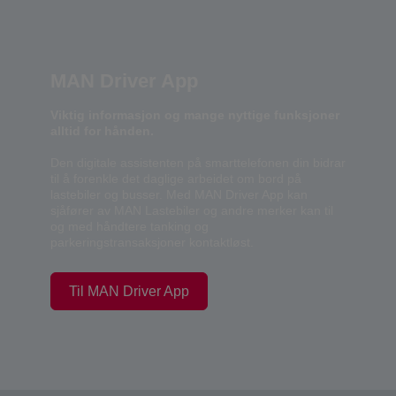
MAN Driver App
Viktig informasjon og mange nyttige funksjoner
alltid for hånden.
Den digitale assistenten på smarttelefonen din bidrar
til å forenkle det daglige arbeidet om bord på
lastebiler og busser. Med MAN Driver App kan
sjåfører av MAN Lastebiler og andre merker kan til
og med håndtere tanking og
parkeringstransaksjoner kontaktløst.
Til MAN Driver App