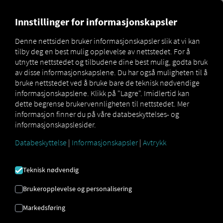
MARKETPLACE
OVERSIKT 
Innstillinger for informasjonskapsler
Denne nettsiden bruker informasjonskapsler slik at vi kan
tilby deg en best mulig opplevelse av nettstedet. For å
MAN
MAN
MAN TipMatic
utnytte nettstedet og tilbudene dine best mulig, godta bruk
Marketplace
DigitalServices
Now
Efficiency
av disse informasjonskapslene. Du har også muligheten til å
bruke nettstedet ved å bruke bare de teknisk nødvendige
informasjonskapslene. Klikk på "Lagre". Imidlertid kan
dette begrense brukervennligheten til nettstedet. Mer
informasjon finner du på våre databeskyttelses- og
Registrer deg og bestill nå
informasjonskapslesider.
Databeskyttelse
|
Informasjonskapsler
|
Avtrykk
MAN TIPMATIC
Teknisk nødvendig
EFFEKTIVITET
Brukeropplevelse og personalisering
Kjøreprogram: Økonomisk kjøring
Markedsføring