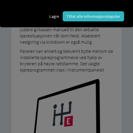
Med vårt kjøreprogram MAN TipMatic Med
Efficiency-modus bruker kjøretøyet automatisk
Lagre
Tillat alle informasjonskapsler
en komfortabel og drivstoffeffektiv
giringsstrategi. Føreren kan imidlertid også
justere girkassen manuelt til den aktuelle
kjøresituasjonen når som helst. Akselerert
nedgiring via kickdown er også mulig.
Føreren kan enkelt og bekvemt bytte mellom de
installerte kjøreprogrammene ved hjelp av
bryteren på høyre rattstamme. Det valgte
kjøreprogrammet vises i instrumentpanelet.