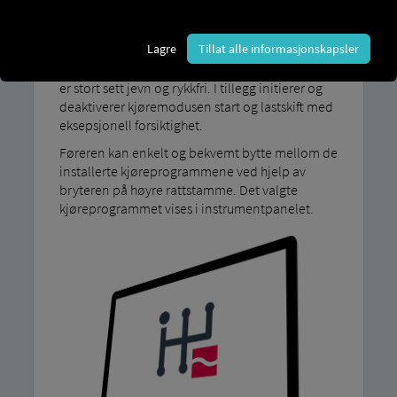
Vårt kjøreprogram MAN TipMatic Tankmodus,
spesielt utviklet for transport av væsker,
Lagre
Tillat alle informasjonskapsler
benytter en spesielt forsiktig girskiftstrategi:
girskift utføres så sjelden som mulig, og clutchen
er stort sett jevn og rykkfri. I tillegg initierer og
deaktiverer kjøremodusen start og lastskift med
eksepsjonell forsiktighet.
Føreren kan enkelt og bekvemt bytte mellom de
installerte kjøreprogrammene ved hjelp av
bryteren på høyre rattstamme. Det valgte
kjøreprogrammet vises i instrumentpanelet.