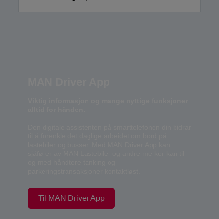
MAN Driver App
Viktig informasjon og mange nyttige funksjoner
alltid for hånden.
Den digitale assistenten på smarttelefonen din bidrar
til å forenkle det daglige arbeidet om bord på
lastebiler og busser. Med MAN Driver App kan
sjåfører av MAN Lastebiler og andre merker kan til
og med håndtere tanking og
parkeringstransaksjoner kontaktløst.
Til MAN Driver App