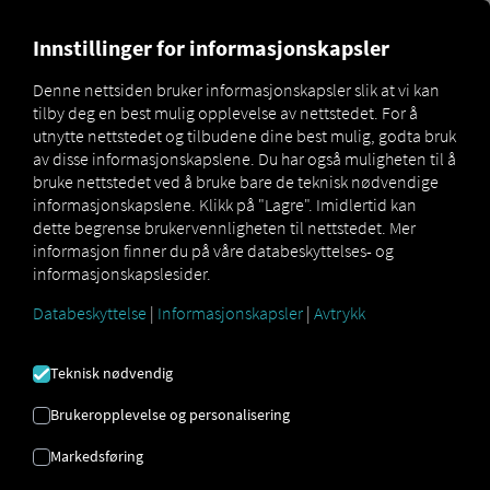
MARKETPLACE
OVERSIKT 
Innstillinger for informasjonskapsler
Denne nettsiden bruker informasjonskapsler slik at vi kan
tilby deg en best mulig opplevelse av nettstedet. For å
MAN
MAN
MAN TipMatic
utnytte nettstedet og tilbudene dine best mulig, godta bruk
Marketplace
DigitalServices
Now
Tanker
av disse informasjonskapslene. Du har også muligheten til å
bruke nettstedet ved å bruke bare de teknisk nødvendige
informasjonskapslene. Klikk på "Lagre". Imidlertid kan
dette begrense brukervennligheten til nettstedet. Mer
informasjon finner du på våre databeskyttelses- og
Registrer deg og bestill nå
informasjonskapslesider.
Databeskyttelse
|
Informasjonskapsler
|
Avtrykk
MAN TIPMATIC
Teknisk nødvendig
TANKSKIP
Brukeropplevelse og personalisering
Kjøreprogram: Væsketransport
Markedsføring