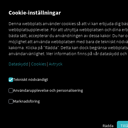
FOR CARRIERS
FOR SHIPPERS
FOR BUSINESS PART
Cookie-inställningar
Denna webbplats använder cookies så att vi kan erbjuda dig bäs
webbplatsupplevelse. För att utnyttja webbplatsen och dina e
OUTBOUND ORDER
bästa sätt, accepterar du användningen av dessa kakor. Du har 
möjlighet att använda webbplatsen med bara de tekniskt nödv
BOOK SUPPORTSIDA
kakorna. Klicka på "Rädda". Detta kan dock begränsa webbplat
användarvänlighet. Mer information finns på vår dataskydd och 
Dataskydd
|
Cookies
|
Avtryck
Här hittar du allt du behöver för en smidig start – från
steg-för-steg-instruktioner
till
vanliga frågor.
Det bästa
sättet att börja är med vår
snabbguide.
Tekniskt nödvändigt
Användarupplevelse och personalisering
Ladda ner snabbguiden nu
Marknadsföring
Rädda
Till