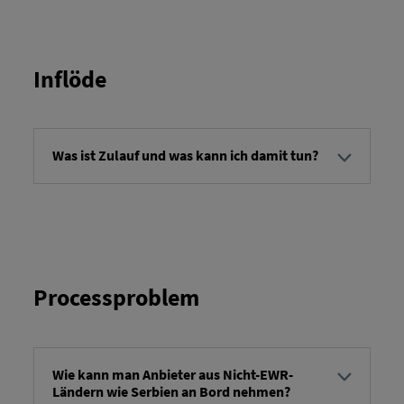
serviceorder specificerar vilken service som ska
utföras. Du kan rapportera att en service är slutförd
och, beroende på serviceordern, lämna ytterligare
information.
Inflöde
Was ist Zulauf und was kann ich damit tun?
Inkommande transporter avser en översikt över
transportordrar som anländer till sin destination
vid en viss tidpunkt. Du har möjlighet att se
transportordrarna samt hämta detaljerad
information om varje order.
Processproblem
Wie kann man Anbieter aus Nicht-EWR-
Ländern wie Serbien an Bord nehmen?