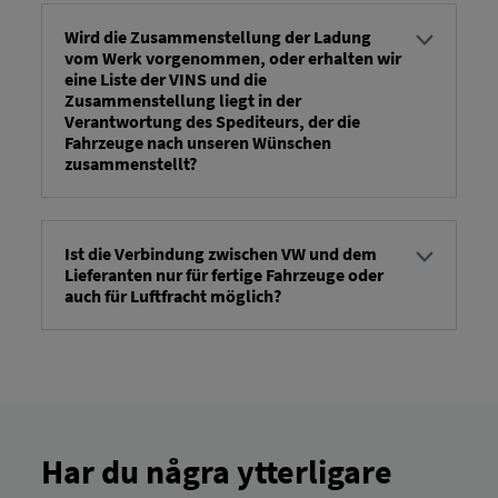
nedladdning i systemet genom att använda
nedladdningsknappen i det övre högra hörnet.
Wird die Zusammenstellung der Ladung
vom Werk vorgenommen, oder erhalten wir
eine Liste der VINS und die
Zusammenstellung liegt in der
Verantwortung des Spediteurs, der die
Fahrzeuge nach unseren Wünschen
zusammenstellt?
Fabriken hanterar lastmonteringen. Fabriker där
leverantörer själva monterar lasterna (t.ex. för
Wrezsnia) kommunicerar inte via detta system.
Ist die Verbindung zwischen VW und dem
Lieferanten nur für fertige Fahrzeuge oder
Outbound Order Book .
auch für Luftfracht möglich?
Kommunikation om Outbound Order Book
Systemet kommer endast att vara möjligt för
färdiga fordon och initialt endast för
lastbilstransporter; flygfrakt är för närvarande inte
planerad, men kommer att vara möjligt om 2–3 år,
inte som en del av driftsättningen.
Har du några ytterligare