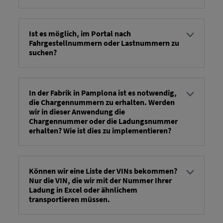
...det kommer att bli en manuell process -> vi ( RIO
Vi kommer att informera dig så snart som möjligt.
Ist es möglich, im Portal nach
Fahrgestellnummern oder Lastnummern zu
suchen?
Du har möjlighet att söka efter fordon eller
transportmedel genom att ange VIN,
produktionsnummer eller transportmedels-ID.
In der Fabrik in Pamplona ist es notwendig,
die Chargennummern zu erhalten. Werden
wir in dieser Anwendung die
Chargennummer oder die Ladungsnummer
erhalten? Wie ist dies zu implementieren?
...lastnumret anges i FV14a-fältet:
Handling/Body/VehicleTransportOrder/Header/Reference/@
Können wir eine Liste der VINs bekommen?
Nur die VIN, die wir mit der Nummer Ihrer
Ladung in Excel oder ähnlichem
transportieren müssen.
Det är möjligt att skapa en Excel-fil för